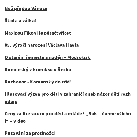
Než přijdou Vánoce
Škola a válka
!
Maxipsu Fíkovi je pětačtyřicet
85. výročí narození Václava Havla
O starém řemesle a naději – Modrotisk
Komenský v komiksu v Řecku
Rozhovor - Komenský do tříd!
Hlasovací výzva pro děti v zahraničí aneb názor dětí rozh
oduje
Ceny za literaturu pro děti a mládež „Suk – čteme všichn
i“ – video
Putování za protinožci