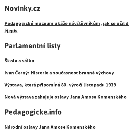
Novinky.cz
Pedagogické muzeum ukáže návštěvníkům, jak se učil d
ějepis
Parlamentní listy
Škola a válka
Ivan Černý: Historie a současnost branné výchovy
Výstava, která připomíná 80. výročí listopadu 1939
Nová výstava zahajuje oslavy Jana Amose Komenského
Pedagogicke.info
Národní oslavy Jana Amose Komenského