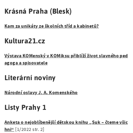
Krásná Praha (Blesk)
Kam za unikáty ze školních tříd a kabinetů?
Kultura21.cz
Výstava KOMenský v KOMiksu přiblíží život slavného ped
agoga a spisovatele
Literární noviny
Národní oslavy J. A. Komenského
Listy Prahy 1
Anketa o nejoblíbenější dětskou knihu „Suk – čteme všic
hni“
[1/2022 str. 2]