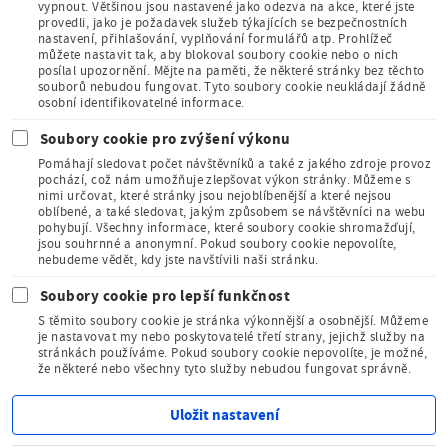
vypnout. Většinou jsou nastavené jako odezva na akce, které jste
provedli, jako je požadavek služeb týkajících se bezpečnostních
Člen Asociace
nastavení, přihlašování, vyplňování formulářů atp. Prohlížeč
muzeí a galerií
můžete nastavit tak, aby blokoval soubory cookie nebo o nich
České
posílal upozornění. Mějte na paměti, že některé stránky bez těchto
republiky
souborů nebudou fungovat. Tyto soubory cookie neukládají žádně
osobní identifikovatelné informace.
Soubory cookie pro zvýšení výkonu
Pomáhají sledovat počet návštěvníků a také z jakého zdroje provoz
pochází, což nám umožňuje zlepšovat výkon stránky. Můžeme s
nimi určovat, které stránky jsou nejoblíbenější a které nejsou
oblíbené, a také sledovat, jakým způsobem se návštěvníci na webu
Člen Mezinárodního
pohybují. Všechny informace, které soubory cookie shromažďují,
sdružení pro dětskou
jsou souhrnné a anonymní. Pokud soubory cookie nepovolíte,
knihu
nebudeme vědět, kdy jste navštívili naši stránku.
Soubory cookie pro lepší funkčnost
S těmito soubory cookie je stránka výkonnější a osobnější. Můžeme
je nastavovat my nebo poskytovatelé třetí strany, jejichž služby na
stránkách používáme. Pokud soubory cookie nepovolíte, je možné,
že některé nebo všechny tyto služby nebudou fungovat správně.
Kudy z nudy - tipy na výlet
Uložit nastavení