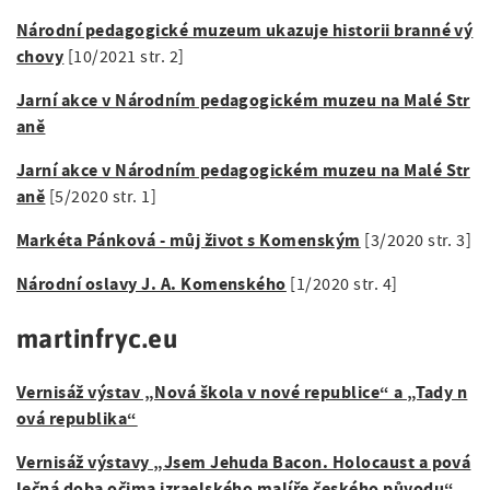
Národní pedagogické muzeum ukazuje historii branné vý
chovy
[10/2021 str. 2]
Jarní akce v Národním pedagogickém muzeu na Malé Str
aně
Jarní akce v Národním pedagogickém muzeu na Malé Str
aně
[5/2020 str. 1]
Markéta Pánková - můj život s Komenským
[3/2020 str. 3]
Národní oslavy J. A. Komenského
[1/2020 str. 4]
martinfryc.eu
Vernisáž výstav „Nová škola v nové republice“ a „Tady n
ová republika“
Vernisáž výstavy „Jsem Jehuda Bacon. Holocaust a pová
lečná doba očima izraelského malíře českého původu“