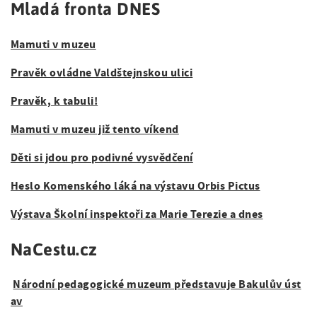
Mladá fronta DNES
Mamuti v muzeu
Pravěk ovládne Valdštejnskou ulici
Pravěk, k tabuli!
Mamuti v muzeu již tento víkend
Děti si jdou pro podivné vysvědčení
Heslo Komenského láká na výstavu Orbis Pictus
Výstava Školní inspektoři za Marie Terezie a dnes
NaCestu.cz
Národní pedagogické muzeum představuje Bakulův úst
av