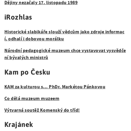
Dějiny nezačaly 17. listopadu 1989
iRozhlas
Historické slabikáře slouží vědcům jako zdroje informac
í, odhalí i dobovou morálku
Národní pedagogické muzeum chce vystavovat vysvědče
ní bývalých ministrů
Kam po Česku
KAM za kulturou s… PhDr. Markétou Pánkovou
Co dělá muzeum muzeem
Výtvarná soutěž Komenský do tříd!
Krajánek