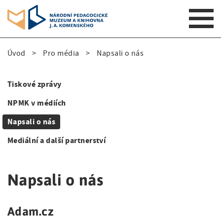
S
Úvod
Pro média
Napsali o nás
k
D
i
p
r
Tiskové zprávy
t
S
o
o
NPMK v médiích
i
m
b
Napsali o nás
a
d
e
i
Mediální a další partnerství
e
n
č
n
n
k
a
Napsali o nás
a
v
o
i
v
v
g
Adam.cz
i