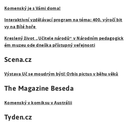
Komenský je s Vámi doma!
Interaktivní vzdělávací program na téma: 400. výročí bit
vy na Bílé hoře
Kreslený život „Učitele národů“ v Národním pedagogick
ém muzeu ode dneška přístupný veřejnosti
Scena.cz
Výstava Uč se moudrým býti! Orbis pictus v běhu věků
The Magazine Beseda
Komenský v komiksu v Austrálii
Tyden.cz