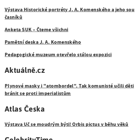
a
á
t
g
Výstava Historické portréty J. A. Komenského a jeho sou
n
i
časníků
a
o
a
Anketa SUK – Čteme všichni
n
t
v
Pamětní deska J. A. Komenského
i
i
o
Pedagogické muzeum otevřelo stálou expozici
g
n
Aktuálně.cz
a
c
Plynové masky i "atombordel". Tak komunisté učili děti
e
bránit se proti imperialistům
Atlas Česka
Výstava Uč se moudrým býti! Orbis pictus v běhu věků
CelebrityTime