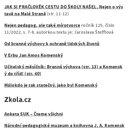
JAK SI PRAČLOVĚK CESTU DO ŠKOLY NAŠEL, Nejen o výs
tavě na Malé Straně
(str. 11-12)
Nejen pedagog, ale také mírotvorce
ročník 125, číslo
11/2022, s. 7-8. autorkou textu je: Jaroslava Štefflová
Od branné výchovy k ochraně lidských životů
V Erbu Jan Amos Komenský
Učitelský měsíčník: Branná výchova (str. 13) a Komensk
ý do tříd! (str. 40)
Málokdo je tak statečný, jako byl Komenský
Zkola.cz
Anketa SUK – Čteme všichni
Národní pedagogické muzeum a knihovna J. A. Komensk