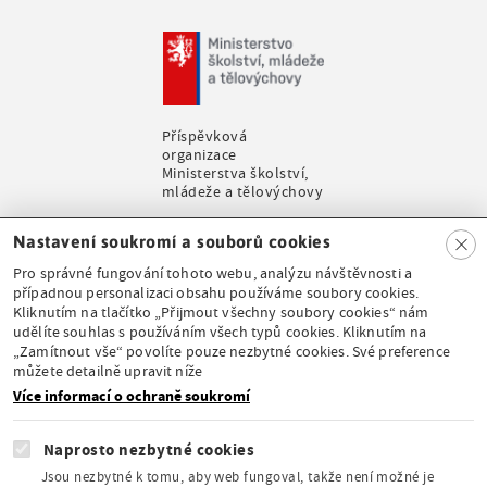
Příspěvková
organizace
Ministerstva školství,
mládeže a tělovýchovy
Clo
Nastavení soukromí a souborů cookies
se
Pro správné fungování tohoto webu, analýzu návštěvnosti a
případnou personalizaci obsahu používáme soubory cookies.
Kliknutím na tlačítko „Přijmout všechny soubory cookies“ nám
udělíte souhlas s používáním všech typů cookies. Kliknutím na
Stálá expozice pod
„Zamítnout vše“ povolíte pouze nezbytné cookies. Své preference
záštitou České
můžete detailně upravit níže
komise pro UNESCO
Více informací o ochraně soukromí
Naprosto nezbytné cookies
Jsou nezbytné k tomu, aby web fungoval, takže není možné je