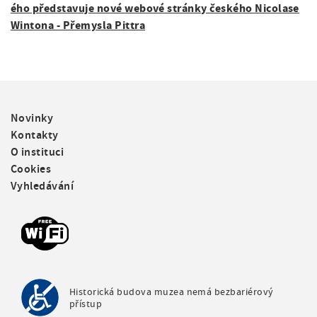
ého představuje nové
webové stránky českého Nicolase
Wintona - Přemysla Pittra
F
Novinky
o
Kontakty
o
O instituci
t
Cookies
e
Vyhledávání
r
m
e
n
u
Historická budova muzea nemá bezbariérový
přístup