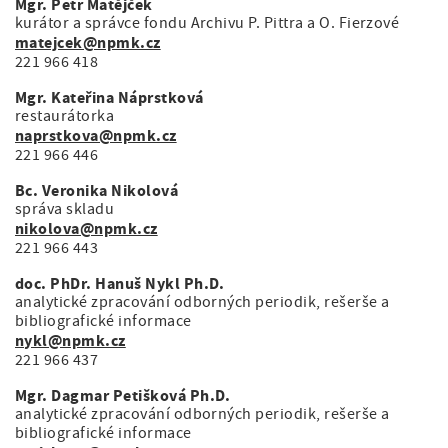
Mgr. Petr Matějček
kurátor a správce fondu Archivu P. Pittra a O. Fierzové
matejcek@npmk.cz
221 966 418
Mgr. Kateřina Náprstková
restaurátorka
naprstkova@npmk.cz
221 966 446
Bc. Veronika Nikolová
správa skladu
nikolova@npmk.cz
221 966 443
doc. PhDr. Hanuš Nykl Ph.D.
analytické zpracování odborných periodik, rešerše a
bibliografické informace
nykl@npmk.cz
221 966 437
Mgr. Dagmar Petišková Ph.D.
analytické zpracování odborných periodik, rešerše a
bibliografické informace