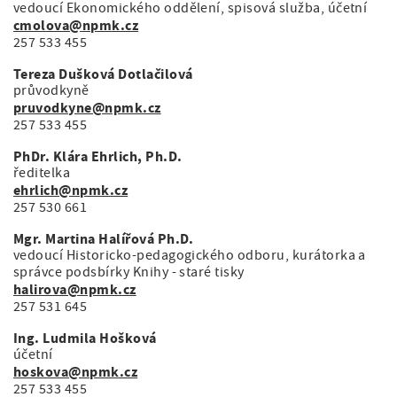
vedoucí Ekonomického oddělení, spisová služba, účetní
cmolova@npmk.cz
257 533 455
Tereza Dušková Dotlačilová
průvodkyně
pruvodkyne@npmk.cz
257 533 455
PhDr. Klára Ehrlich, Ph.D.
ředitelka
ehrlich@npmk.cz
257 530 661
Mgr. Martina Halířová Ph.D.
vedoucí Historicko-pedagogického odboru, kurátorka a
správce podsbírky Knihy - staré tisky
halirova@npmk.cz
257 531 645
Ing. Ludmila Hošková
účetní
hoskova@npmk.cz
257 533 455