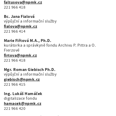
faltusova@npmk.cz
221 966 418
Bc. Jana Fialová
výpůjční a informační služby
fialova@npmk.cz
221 966 414
Marie Fiřtová M.A., Ph.D.
kurátorka a správkyně fondu Archivu P. Pittra a O.
Fierzové
firtova@npmk.cz
221 966 418
Mgr. Roman Giebisch Ph.D.
výpůjční a informační služby
giebisch@npmk.cz
221 966 415
Ing. Lukáš Hamáček
digitalizace fondu
hamacek@npmk.cz
221 966 420