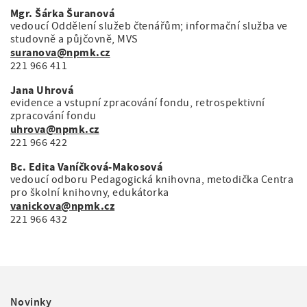
Mgr. Šárka Šuranová
vedoucí Oddělení služeb čtenářům; informační služba ve
studovně a půjčovně, MVS
suranova@npmk.cz
221 966 411
Jana Uhrová
evidence a vstupní zpracování fondu, retrospektivní
zpracování fondu
uhrova@npmk.cz
221 966 422
Bc. Edita Vaníčková-Makosová
vedoucí odboru Pedagogická knihovna, metodička Centra
pro školní knihovny, edukátorka
vanickova@npmk.cz
221 966 432
F
Novinky