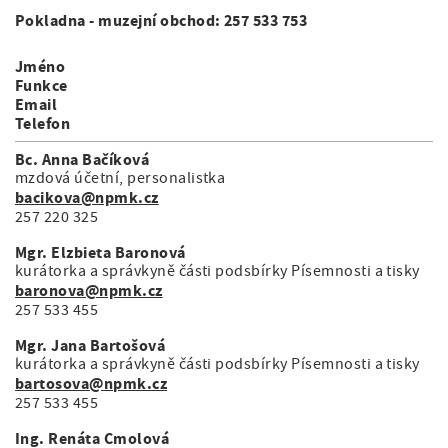
Pokladna - muzejní obchod: 257 533 753
Jméno
Funkce
Email
Telefon
Bc. Anna Bačíková
mzdová účetní, personalistka
bacikova@npmk.cz
257 220 325
Mgr. Elzbieta Baronová
kurátorka a správkyně části podsbírky Písemnosti a tisky
baronova@npmk.cz
257 533 455
Mgr. Jana Bartošová
kurátorka a správkyně části podsbírky Písemnosti a tisky
bartosova@npmk.cz
257 533 455
Ing. Renáta Cmolová