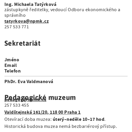
Ing. Michaela Tatýrková
zástupkyně ředitelky, vedoucí Odboru ekonomického a
správního
tatyrkova@npmk.cz
257 533 771
Sekretariát
Jméno
Email
Telefon
PhDr. Eva Valdmanová
Pedagogické muzeum
pedagog@npmk.cz
257 533 455
Valdštejnská 161/20, 118 00 Praha 1
úterý–neděle 10–17 hod
Otevírací doba muzea:
.
Historická budova muzea nemá bezbariérový přístup.