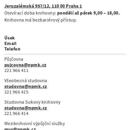
Jeruzalémská 957/12, 110 00 Praha 1
pondělí až pátek 9,00 – 18,00.
Otevírací doba knihovny:
Knihovna má bezbariérový přístup.
Úsek
Email
Telefon
Půjčovna
pujcovna@npmk.cz
221 966 411
Všeobecná studovna
studovna@npmk.cz
221 966 415
Studovna Sukovy knihovny
studovna@npmk.cz
221 966 414
Meziknihovní výpůjční služby
mvs@npmk.cz