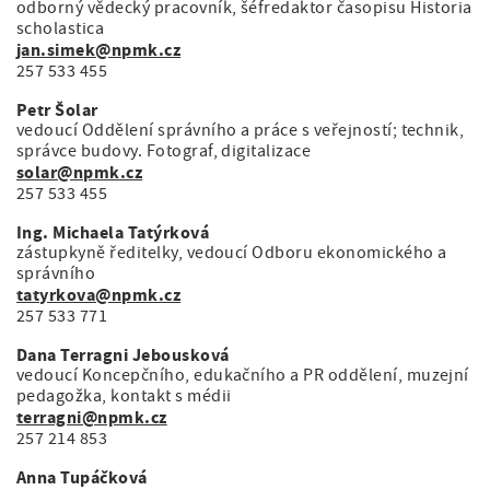
odborný vědecký pracovník, šéfredaktor časopisu Historia
scholastica
jan.simek@npmk.cz
257 533 455
Petr Šolar
vedoucí Oddělení správního a práce s veřejností; technik,
správce budovy. Fotograf, digitalizace
solar@npmk.cz
257 533 455
Ing. Michaela Tatýrková
zástupkyně ředitelky, vedoucí Odboru ekonomického a
správního
tatyrkova@npmk.cz
257 533 771
Dana Terragni Jebousková
vedoucí Koncepčního, edukačního a PR oddělení, muzejní
pedagožka, kontakt s médii
terragni@npmk.cz
257 214 853
Anna Tupáčková