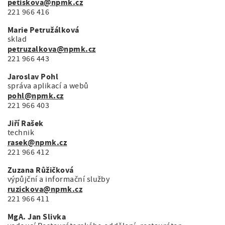
petiskova@npmk.cz
221 966 416
Marie Petružálková
sklad
petruzalkova@npmk.cz
221 966 443
Jaroslav Pohl
správa aplikací a webů
pohl@npmk.cz
221 966 403
Jiří Rašek
technik
rasek@npmk.cz
221 966 412
Zuzana Růžičková
výpůjční a informační služby
ruzickova@npmk.cz
221 966 411
MgA. Jan Slivka