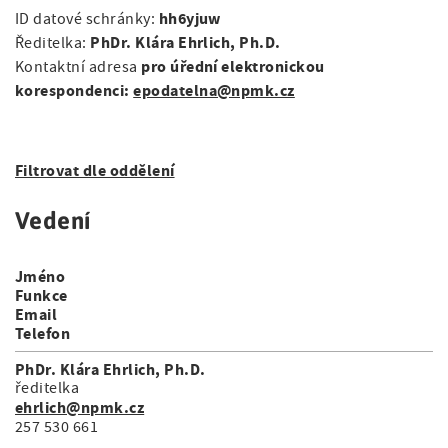
a
á
hh6yjuw
ID datové schránky:
t
g
PhDr. Klára Ehrlich, Ph.D.
n
Ředitelka:
i
a
pro úřední elektronickou
Kontaktní adresa
o
a
korespondenci:
epodatelna@npmk.cz
n
t
v
i
i
Filtrovat dle oddělení
o
g
n
Vedení
a
c
Jméno
e
Funkce
Email
Telefon
PhDr. Klára Ehrlich, Ph.D.
ředitelka
ehrlich@npmk.cz
257 530 661