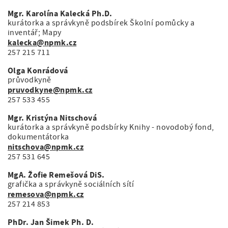
Mgr. Karolína Kalecká Ph.D.
kurátorka a správkyně podsbírek Školní pomůcky a
inventář; Mapy
kalecka@npmk.cz
257 215 711
Olga Konrádová
průvodkyně
pruvodkyne@npmk.cz
257 533 455
Mgr. Kristýna Nitschová
kurátorka a správkyně podsbírky Knihy - novodobý fond,
dokumentátorka
nitschova@npmk.cz
257 531 645
MgA. Žofie Remešová DiS.
grafička a správkyně sociálních sítí
remesova@npmk.cz
257 214 853
PhDr. Jan Šimek Ph. D.