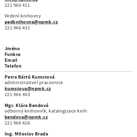
221 966 411
Vedení knihovny
pedknihovna@npmk.cz
221 966 432
Jméno
Funkce
Email
Telefon
Petra Bártů Kumstová
administrativní pracovnice
kumstova@npmk.cz
221 966 403
Mgr. Klára Bendová
odborný knihovník, katalogizace knih
bendova@npmk.cz
221 966 426
Ing. Miloslav Brada