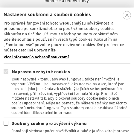
mládeže a tělovýchovy
Clo
Nastavení soukromí a souborů cookies
se
Pro správné fungování tohoto webu, analýzu návštěvnosti a
případnou personalizaci obsahu používáme soubory cookies.
Kliknutím na tlačítko „Přijmout všechny soubory cookies“ nám
udělíte souhlas s používáním všech typů cookies. Kliknutím na
Stálá expozice pod
„Zamítnout vše“ povolíte pouze nezbytné cookies. Své preference
záštitou České
můžete detailně upravit níže
komise pro UNESCO
Více informací o ochraně soukromí
Naprosto nezbytné cookies
Jsou nezbytné k tomu, aby web fungoval, takže není možné je
vypnout. Většinou jsou nastavené jako odezva na akce, které jste
provedli, jako je požadavek služeb týkajících se bezpečnostních
Člen Asociace
nastavení, přihlašování, vyplňování formulářů atp. Prohlížeč
muzeí a galerií
můžete nastavit tak, aby blokoval soubory cookie nebo o nich
České
posílal upozornění. Mějte na paměti, že některé stránky bez těchto
republiky
souborů nebudou fungovat. Tyto soubory cookie neukládají žádně
osobní identifikovatelné informace.
Soubory cookie pro zvýšení výkonu
Pomáhají sledovat počet návštěvníků a také z jakého zdroje provoz