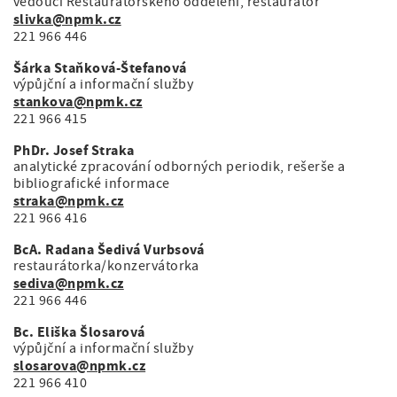
vedoucí Restaurátorského oddělení, restaurátor
slivka@npmk.cz
221 966 446
Šárka Staňková-Štefanová
výpůjční a informační služby
stankova@npmk.cz
221 966 415
PhDr. Josef Straka
analytické zpracování odborných periodik, rešerše a
bibliografické informace
straka@npmk.cz
221 966 416
BcA. Radana Šedivá Vurbsová
restaurátorka/konzervátorka
sediva@npmk.cz
221 966 446
Bc. Eliška Šlosarová
výpůjční a informační služby
slosarova@npmk.cz
221 966 410