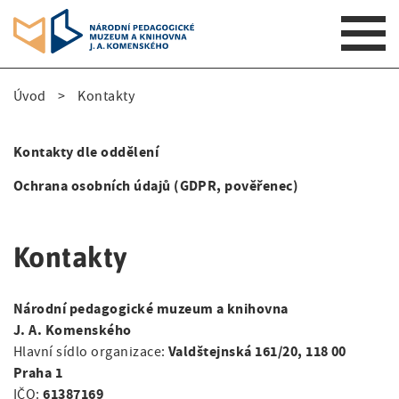
S
Úvod
Kontakty
k
D
i
p
r
Kontakty dle oddělení
t
S
o
o
Ochrana osobních údajů (GDPR, pověřenec)
i
m
b
a
d
e
i
Kontakty
e
n
č
n
n
Národní pedagogické muzeum a knihovna
k
a
a
J. A. Komenského
v
o
Valdštejnská 161/20, 118 00
Hlavní sídlo organizace:
i
v
Praha 1
v
g
i
61387169
IČO: