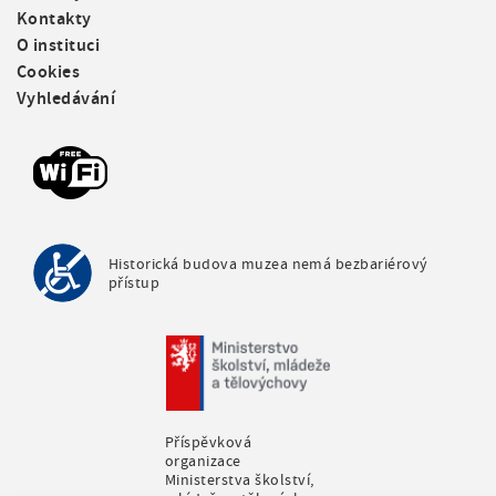
o
Kontakty
o
O instituci
t
Cookies
e
Vyhledávání
r
m
e
n
u
Historická budova muzea nemá bezbariérový
přístup
Příspěvková
organizace
Ministerstva školství,