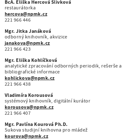
BcA. Eliška Hercová Slivková
restaurátorka
hercova@npmk.cz
221 966 446
Mgr. Jitka Janáková
odborný knihovník, akvizice
janakova@npmk.cz
221 966 423
Mgr. Eliška Kohlíčková
analytické zpracování odborných periodik, rešerše a
bibliografické informace
kohlickova@npmk.cz
221 966 438
Vladimíra Korousová
systémový knihovník, digitální kurátor
korousova@npmk.cz
221 966 407
Mgr. Pavlína Kourová Ph.D.
Sukova studijní knihovna pro mládež
kourova@npmk.cz