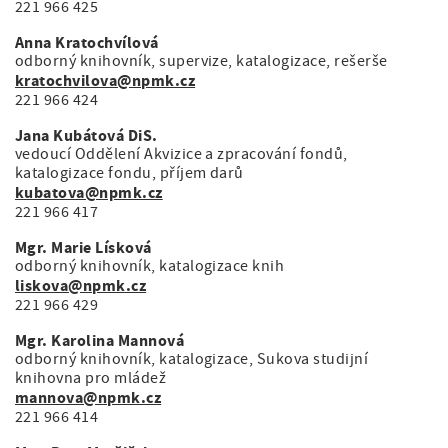
221 966 425
Anna Kratochvílová
odborný knihovník, supervize, katalogizace, rešerše
kratochvilova@npmk.cz
221 966 424
Jana Kubátová DiS.
vedoucí Oddělení Akvizice a zpracování fondů,
katalogizace fondu, příjem darů
kubatova@npmk.cz
221 966 417
Mgr. Marie Lísková
odborný knihovník, katalogizace knih
liskova@npmk.cz
221 966 429
Mgr. Karolina Mannová
odborný knihovník, katalogizace, Sukova studijní
knihovna pro mládež
mannova@npmk.cz
221 966 414