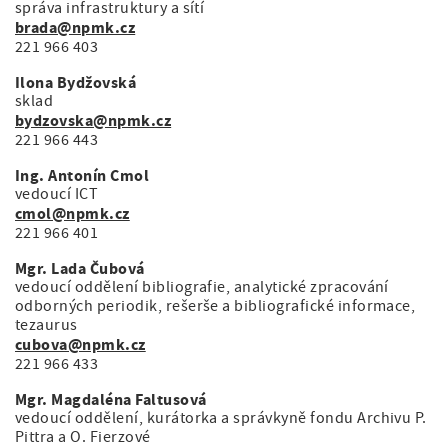
správa infrastruktury a sítí
brada@npmk.cz
221 966 403
Ilona Bydžovská
sklad
bydzovska@npmk.cz
221 966 443
Ing. Antonín Cmol
vedoucí ICT
cmol@npmk.cz
221 966 401
Mgr. Lada Čubová
vedoucí oddělení bibliografie, analytické zpracování
odborných periodik, rešerše a bibliografické informace,
tezaurus
cubova@npmk.cz
221 966 433
Mgr. Magdaléna Faltusová
vedoucí oddělení, kurátorka a správkyně fondu Archivu P.
Pittra a O. Fierzové