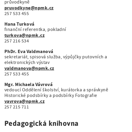
průvodkyně
pruvodkyne@npmk.cz
257 533 455
Hana Turková
finanční referentka, pokladní
turkova@npmk.cz
257 216 534
PhDr. Eva Valdmanová
sekretariát, spisová služba, výpůjčky putovních a
elektronických výstav
valdmanova@npmk.cz
257 533 455
Mgr. Michaela Vávrová
vedoucí Oddělení školství, kurátorka a správkyně
Historické podsbírky a podsbírky Fotografie
vavrova@npmk.cz
257 215 711
Pedagogická knihovna