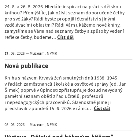
24. 8. a 26. 8. 2026 Hledáte inspiraci na práci s dětskou
knihou? Přemýšlíte, jak oživit seznam doporučené četby
pro své žáky? Rádi byste propojili čtenářství s jinými
vzdělávacími oblastmi? Rádi Vám ukážeme nové knihy,
zamyslíme se Vámi nad seznamy četby a způsoby vedení
Číst dál
reflexe četby, budeme…
17. 06. 2026
Muzeum, NPMK
Nová publikace
Kniha s názvem Krvavá žeň smutných dnů 1938–1945
v řadách zaměstnanců školské a osvětové správy (ed. Jan
Šimek) poprvé v úplnosti zpřístupňuje dosud nevydaný
pamětní seznam obětí z řad učitelů, profesorů
i nepedagogických pracovníků. Slavnostně jsme ji
Číst dál
představili v pondělí 15. 6. 2026 v rámci…
08. 06. 2026
Muzeum, NPMK
Výstava „Dětství pod hákovým křížem“