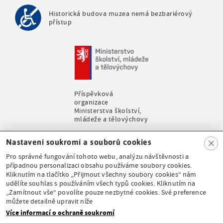
k
a
Historická budova muzea nemá bezbariérový
přístup
Příspěvková
organizace
Ministerstva školství,
mládeže a tělovýchovy
Clo
Nastavení soukromí a souborů cookies
se
Pro správné fungování tohoto webu, analýzu návštěvnosti a
případnou personalizaci obsahu používáme soubory cookies.
Kliknutím na tlačítko „Přijmout všechny soubory cookies“ nám
udělíte souhlas s používáním všech typů cookies. Kliknutím na
Stálá expozice pod
„Zamítnout vše“ povolíte pouze nezbytné cookies. Své preference
záštitou České
můžete detailně upravit níže
komise pro UNESCO
Více informací o ochraně soukromí