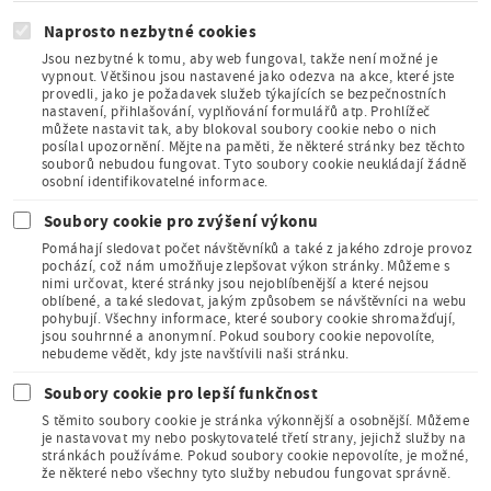
Naprosto nezbytné cookies
Jsou nezbytné k tomu, aby web fungoval, takže není možné je
vypnout. Většinou jsou nastavené jako odezva na akce, které jste
provedli, jako je požadavek služeb týkajících se bezpečnostních
Člen Asociace
nastavení, přihlašování, vyplňování formulářů atp. Prohlížeč
muzeí a galerií
můžete nastavit tak, aby blokoval soubory cookie nebo o nich
České
posílal upozornění. Mějte na paměti, že některé stránky bez těchto
republiky
souborů nebudou fungovat. Tyto soubory cookie neukládají žádně
osobní identifikovatelné informace.
Soubory cookie pro zvýšení výkonu
Pomáhají sledovat počet návštěvníků a také z jakého zdroje provoz
pochází, což nám umožňuje zlepšovat výkon stránky. Můžeme s
nimi určovat, které stránky jsou nejoblíbenější a které nejsou
oblíbené, a také sledovat, jakým způsobem se návštěvníci na webu
Člen Mezinárodního
pohybují. Všechny informace, které soubory cookie shromažďují,
sdružení pro dětskou
jsou souhrnné a anonymní. Pokud soubory cookie nepovolíte,
knihu
nebudeme vědět, kdy jste navštívili naši stránku.
Soubory cookie pro lepší funkčnost
S těmito soubory cookie je stránka výkonnější a osobnější. Můžeme
je nastavovat my nebo poskytovatelé třetí strany, jejichž služby na
stránkách používáme. Pokud soubory cookie nepovolíte, je možné,
že některé nebo všechny tyto služby nebudou fungovat správně.