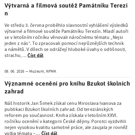
Výtvarná a filmová soutěž Památníku Terezí
n
Ve středu 3. června proběhlo slavnostní vyhlášení výsledků
výtvarné a filmové soutěže Památníku Terezín. Mladí autoři
se v letošním ročníku věnovali náročnému tématu „Nejsi
jeden z nás“. To zpracovali pomocí nejrůznějších technik
a námětů. V dílech se odrážejí hluboké úvahy o odlišnosti,
Číst dál
strachu,…
08. 06. 2026
Muzeum, NPMK
Významné ocenění pro knihu Bzukot školních
zahrad
Náš historik Jan Šimek získal cenu Miroslava Ivanova za
publikaci Bzukot školních zahrad. Od tereziánských
reforem po současnost. Kniha získala v letošním XXVI.
ročníku ocenění v kategorii České dějiny. Porotci vyzdvihli
nejen vysokou kvalitu samotné práce, ale zaujala je rovněž
Číst dál
volba tématu –…