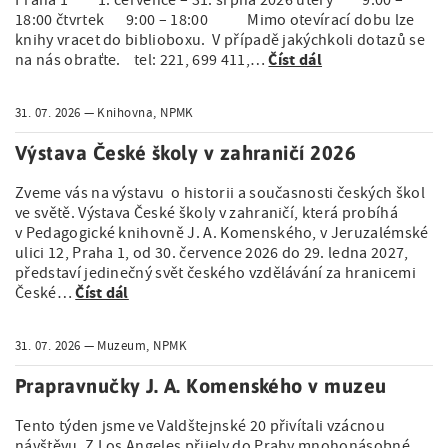
a
á
18:00 čtvrtek 9:00 – 18:00 Mimo otevírací dobu lze
t
g
knihy vracet do biblioboxu. V případě jakýchkoli dotazů se
n
i
Číst dál
na nás obraťte. tel: 221, 699 411,…
a
o
a
n
t
31. 07. 2026
Knihovna, NPMK
v
i
i
Výstava České školy v zahraničí 2026
o
g
Zveme vás na výstavu o historii a současnosti českých škol
n
ve světě. Výstava České školy v zahraničí, která probíhá
a
v Pedagogické knihovně J. A. Komenského, v Jeruzalémské
ulici 12, Praha 1, od 30. července 2026 do 29. ledna 2027,
c
představí jedinečný svět českého vzdělávání za hranicemi
Číst dál
České…
e
31. 07. 2026
Muzeum, NPMK
Prapravnučky J. A. Komenského v muzeu
Tento týden jsme ve Valdštejnské 20 přivítali vzácnou
návštěvu. Z Los Angeles přijely do Prahy mnohonásobné