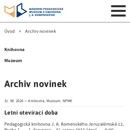
S
Úvod
Archiv novinek
k
D
i
p
r
Knihovna
t
S
o
o
Muzeum
i
m
b
a
d
e
i
Archiv novinek
e
n
č
n
n
k
31. 08. 2026
Knihovna, Muzeum, NPMK
a
a
v
o
Letní otevírací doba
i
v
v
g
Pedagogická knihovna J. A. Komenského Jeruzalémská 12,
i
Praha 1 1. července – 31. srpna 2026 úterý 9:00 –