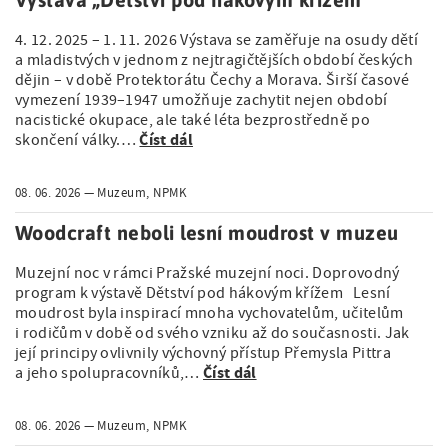
4. 12. 2025 – 1. 11. 2026 Výstava se zaměřuje na osudy dětí
a mladistvých v jednom z nejtragičtějších období českých
dějin – v době Protektorátu Čechy a Morava. Širší časové
vymezení 1939–1947 umožňuje zachytit nejen období
nacistické okupace, ale také léta bezprostředně po
Číst dál
skončení války.…
08. 06. 2026
Muzeum, NPMK
Woodcraft neboli lesní moudrost v muzeu
Muzejní noc v rámci Pražské muzejní noci. Doprovodný
program k výstavě Dětství pod hákovým křížem Lesní
moudrost byla inspirací mnoha vychovatelům, učitelům
i rodičům v době od svého vzniku až do současnosti. Jak
její principy ovlivnily výchovný přístup Přemysla Pittra
Číst dál
a jeho spolupracovníků,…
08. 06. 2026
Muzeum, NPMK