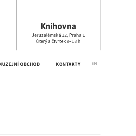
Knihovna
Jeruzalémská 12, Praha 1
.
úterý a čtvrtek 9–18 h
EN
MUZEJNÍ OBCHOD
KONTAKTY