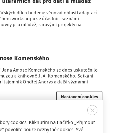
 literárních děl pro děti a mládež
enářských dílen budeme věnovat oblasti adaptací
. Během workshopu se účastníci seznámí
hovny pro mládež, s novými projekty na
 Amose Komenského
zení Jana Amose Komenského se dnes uskutečnilo
muzeu a knihovně J. A. Komenského. Setkání
átní tajemník Ondřej Andrys a další významní
Nastavení cookies
Clos
e
 větrem o závod
ory cookies. Kliknutím na tlačítko „Přijmout
lých a dětí zhruba do šesti let, které se
e“ povolíte pouze nezbytné cookies. Své