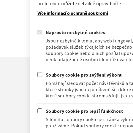
preference můžete detailně upravit níže
Více informací o ochraně soukromí
Naprosto nezbytné cookies
P
a
Jsou nezbytné k tomu, aby web fungoval, 
požadavek služeb týkajících se bezpečnos
g
soubory cookie nebo o nich posílal upoz
i
neukládají žádně osobní identifikovatel
n
a
F
Novinky
Soubory cookie pro zvýšení výkonu
t
o
Kontakty
Pomáhají sledovat počet návštěvníků a t
i
o
O instituci
které stránky jsou nejoblíbenější a kter
t
o
Cookies
Historická 
které soubory cookie shromažďují, jsou 
e
n
nemá bezbar
Vyhledávání
r
přístup
m
Soubory cookie pro lepší funkčnost
e
S těmito soubory cookie je stránka výkon
n
u
používáme. Pokud soubory cookie nepovol