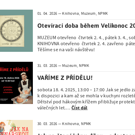
01. 04. 2026
Knihovna, Muzeum, NPMK
Otevírací doba během Velikonoc 2
MUZEUM otevřeno čtvrtek 2. 4., pátek 3. 4., sob
KNIHOVNA otevřeno čtvrtek 2. 4. zavřeno pátek 3
Těšíme se na vaši návštěvu!
31. 03. 2026
Muzeum, NPMK
VAŘÍME Z PŘÍDĚLU!
sobota 18. 4. 2025, 13:00 – 17:00 Jak se jedlo
k dispozici a kam až se mohla v kuchyni rozlet
Dětství pod hákovým křížem přibližuje protek
Číst dál
válečných let.…
30. 03. 2026
Knihovna, NPMK