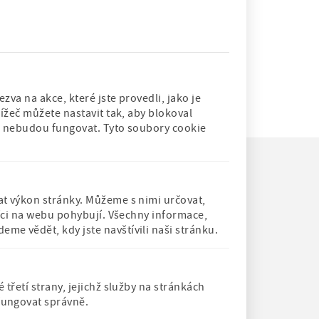
vé čtení srdečně zveme všechny milovníky
. Přečteme příběh plný rychlosti a správné
P
8
P
9
N
další ››
P
poslední »
…
a
a
á
o
va na akce, které jste provedli, jako je
g
g
s
s
ížeč můžete nastavit tak, aby blokoval
rů nebudou fungovat. Tyto soubory cookie
e
e
l
l
e
e
d
d
u
n
j
í
t výkon stránky. Můžeme s nimi určovat,
níci na webu pohybují. Všechny informace,
í
s
d
Člen Asociace
Člen Mezinárodního
e vědět, kdy jste navštívili naši stránku.
c
t
muzeí a galerií
sdružení pro
CO
České
dětskou knihu
í
r
republiky
s
á
t
n
řetí strany, jejichž služby na stránkách
r
k
fungovat správně.
á
a