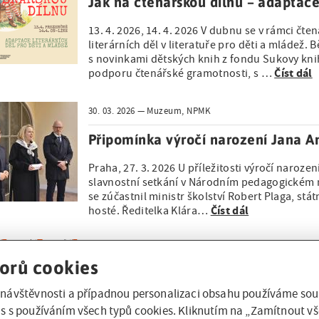
Jak na čtenářskou dílnu – adaptace
13. 4. 2026, 14. 4. 2026 V dubnu se v rámci čt
literárních děl v literatuře pro děti a mládež
s novinkami dětských knih z fondu Sukovy kni
Číst dál
podporu čtenářské gramotnosti, s …
30. 03. 2026
Muzeum, NPMK
Připomínka výročí narození Jana
Praha, 27. 3. 2026 U příležitosti výročí naro
slavnostní setkání v Národním pedagogickém 
se zúčastnil ministr školství Robert Plaga, st
Číst dál
hosté. Ředitelka Klára…
27. 03. 2026
Knihovna, NPMK
orů cookies
Čtení pro děti a dospělé na téma S
návštěvnosti a případnou personalizaci obsahu používáme soub
Srdečně zveme na další čtenářské setkání dospě
s s používáním všech typů cookies. Kliknutím na „Zamítnout vš