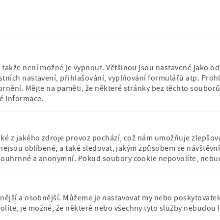
uskuteční ve středu 22. dubna 2026. Na dubno
pohybu. Na své si přijdou i obdivovatelé koček
Číst dál
kočičí umanutosti a ukážeme knihy,…
F
« první
P
‹‹ předchozí
P
1
P
2
A
3
P
4
P
5
P
6
P
7
i
ř
a
a
k
a
a
a
a
takže není možné je vypnout. Většinou jsou nastavené jako odez
r
e
g
g
t
g
g
g
g
tních nastavení, přihlašování, vyplňování formulářů atp. Prohl
ornění. Mějte na paměti, že některé stránky bez těchto soubo
s
d
e
e
u
e
e
e
e
né informace.
t
c
á
p
h
l
a
o
n
g
z
í
aké z jakého zdroje provoz pochází, což nám umožňuje zlepšova
é nejsou oblíbené, a také sledovat, jakým způsobem se návštěv
e
í
s
Příspěvková
Stálá expozice po
budova muzea
souhrnné a anonymní. Pokud soubory cookie nepovolíte, nebudem
s
t
organizace
záštitou České
iérový
Ministerstva školství,
komise pro UNES
t
r
mládeže a tělovýchovy
r
á
á
n
nější a osobnější. Můžeme je nastavovat my nebo poskytovatelé t
n
k
íte, je možné, že některé nebo všechny tyto služby nebudou 
k
a