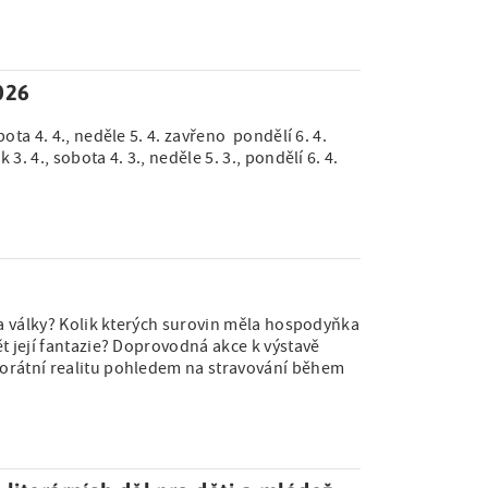
026
ota 4. 4., neděle 5. 4. zavřeno pondělí 6. 4.
. 4., sobota 4. 3., neděle 5. 3., pondělí 6. 4.
 za války? Kolik kterých surovin měla hospodyňka
ět její fantazie? Doprovodná akce k výstavě
torátní realitu pohledem na stravování během