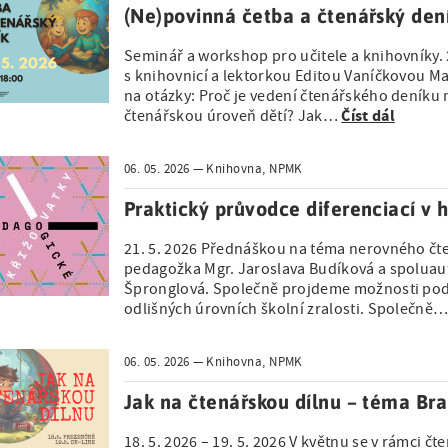
(Ne)povinná četba a čtenářský den
Seminář a workshop pro učitele a knihovníky. 
s knihovnicí a lektorkou Editou Vaníčkovou 
na otázky: Proč je vedení čtenářského deníku ně
Číst dál
čtenářskou úroveň dětí? Jak…
06. 05. 2026
Knihovna, NPMK
Praktický průvodce diferenciací v 
21. 5. 2026 Přednáškou na téma nerovného čt
pedagožka Mgr. Jaroslava Budíková a spoluau
Špronglová. Společně projdeme možnosti podp
odlišných úrovních školní zralosti. Společně
06. 05. 2026
Knihovna, NPMK
Jak na čtenářskou dílnu – téma Bra
18. 5. 2026 – 19. 5. 2026 V květnu se v rámci 