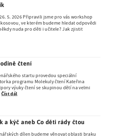
ík
26. 5. 2026 Připravili jsme pro vás workshop
Makosovou, ve kterém budeme hledat odpovědi
kdy nuda pro děti i učitele? Jak zjistit
hodině čtení
enářského startu provedou speciální
torka programu Molekuly čtení Kateřina
ory výuky čtení se skupinou dětí na velmi
Číst dál
…
k a kýč aneb Co děti rády čtou
čtenářských dílen budeme věnovat oblasti braku