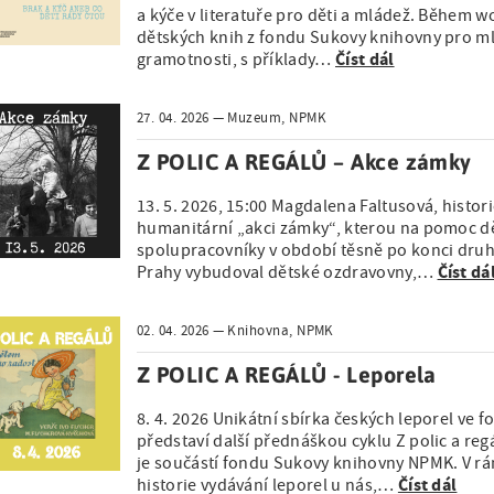
a kýče v literatuře pro děti a mládež. Během 
dětských knih z fondu Sukovy knihovny pro m
Číst dál
gramotnosti, s příklady…
27. 04. 2026
Muzeum, NPMK
Z POLIC A REGÁLŮ – Akce zámky
13. 5. 2026, 15:00 Magdalena Faltusová, histor
humanitární „akci zámky“, kterou na pomoc dě
spolupracovníky v období těsně po konci druhé
Číst dá
Prahy vybudoval dětské ozdravovny,…
02. 04. 2026
Knihovna, NPMK
Z POLIC A REGÁLŮ - Leporela
8. 4. 2026 Unikátní sbírka českých leporel ve
představí další přednáškou cyklu Z polic a reg
je součástí fondu Sukovy knihovny NPMK. V r
Číst dál
historie vydávání leporel u nás,…