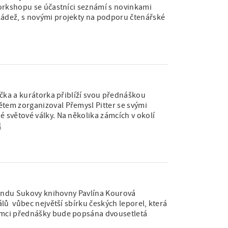
workshopu se účastníci seznámí s novinkami
ládež, s novými projekty na podporu čtenářské
ička a kurátorka přiblíží svou přednáškou
tem zorganizoval Přemysl Pitter se svými
 světové války. Na několika zámcích v okolí
l
 fondu Sukovy knihovny Pavlína Kourová
álů vůbec největší sbírku českých leporel, která
ámci přednášky bude popsána dvousetletá