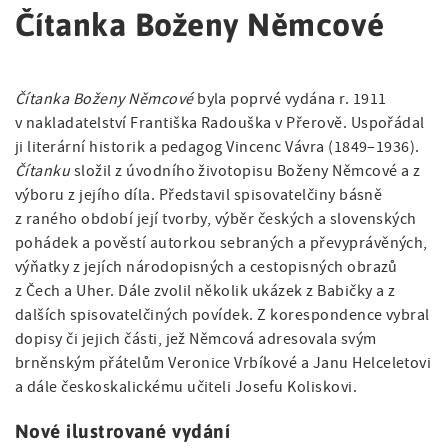
Čítanka Boženy Němcové
Čítanka Boženy Němcové
byla poprvé vydána r. 1911
v nakladatelství Františka Radouška v Přerově. Uspořádal
ji literární historik a pedagog Vincenc Vávra (1849–1936).
Čítanku
složil z úvodního životopisu Boženy Němcové a z
výboru z jejího díla. Představil spisovatelčiny básně
z raného období její tvorby, výběr českých a slovenských
pohádek a pověstí autorkou sebraných a převyprávěných,
výňatky z jejích národopisných a cestopisných obrazů
z Čech a Uher. Dále zvolil několik ukázek z Babičky a z
dalších spisovatelčiných povídek. Z korespondence vybral
dopisy či jejich části, jež Němcová adresovala svým
brněnským přátelům Veronice Vrbíkové a Janu Helceletovi
a dále českoskalickému učiteli Josefu Koliskovi.
Nové ilustrované vydání