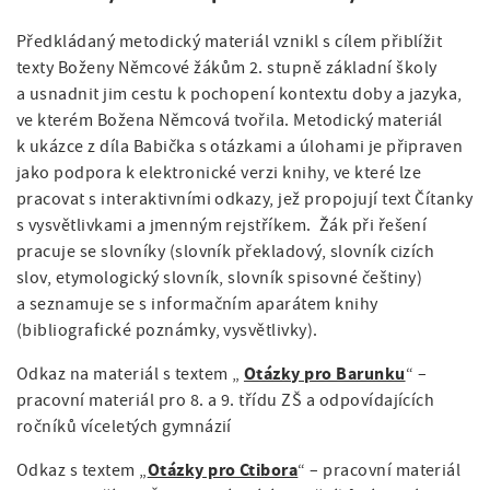
Předkládaný metodický materiál vznikl s cílem přiblížit
texty Boženy Němcové žákům 2. stupně základní školy
a usnadnit jim cestu k pochopení kontextu doby a jazyka,
ve kterém Božena Němcová tvořila. Metodický materiál
k ukázce z díla Babička s otázkami a úlohami je připraven
jako podpora k elektronické verzi knihy, ve které lze
pracovat s interaktivními odkazy, jež propojují text Čítanky
s vysvětlivkami a jmenným rejstříkem. Žák při řešení
pracuje se slovníky (slovník překladový, slovník cizích
slov, etymologický slovník, slovník spisovné češtiny)
a seznamuje se s informačním aparátem knihy
(bibliografické poznámky, vysvětlivky).
Otázky pro Barunku
Odkaz na materiál s textem „
“ –
pracovní materiál pro 8. a 9. třídu ZŠ a odpovídajících
ročníků víceletých gymnázií
Otázky pro Ctibora
Odkaz s textem „
“ – pracovní materiál