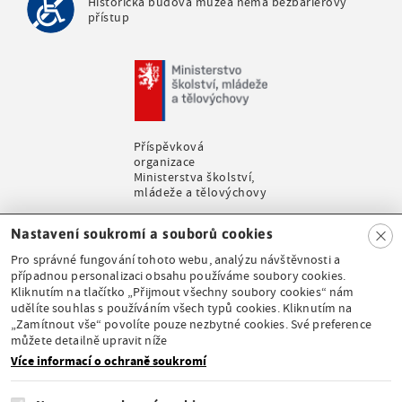
Historická budova muzea nemá bezbariérový
přístup
Příspěvková
organizace
Ministerstva školství,
mládeže a tělovýchovy
Clo
Nastavení soukromí a souborů cookies
se
Pro správné fungování tohoto webu, analýzu návštěvnosti a
případnou personalizaci obsahu používáme soubory cookies.
Kliknutím na tlačítko „Přijmout všechny soubory cookies“ nám
udělíte souhlas s používáním všech typů cookies. Kliknutím na
Stálá expozice pod
„Zamítnout vše“ povolíte pouze nezbytné cookies. Své preference
záštitou České
můžete detailně upravit níže
komise pro UNESCO
Více informací o ochraně soukromí