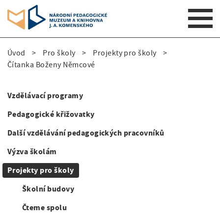
S
Úvod
Pro školy
Projekty pro školy
k
D
Čítanka Boženy Němcové
i
p
r
t
Vzdělávací programy
o
o
S
m
Pedagogické křižovatky
b
i
a
Další vzdělávání pedagogických pracovníků
e
i
d
n
Výzva školám
č
e
n
k
Projekty pro školy
a
n
v
o
Školní budovy
a
i
v
Čteme spolu
g
v