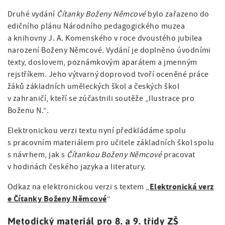
Druhé vydání
Čítanky Boženy Němcové
bylo zařazeno do
edičního plánu Národního pedagogického muzea
a knihovny J. A. Komenského v roce dvoustého jubilea
narození Boženy Němcové. Vydání je doplněno úvodními
texty, doslovem, poznámkovým aparátem a jmenným
rejstříkem. Jeho výtvarný doprovod tvoří oceněné práce
žáků základních uměleckých škol a českých škol
v zahraničí, kteří se zúčastnili soutěže „Ilustrace pro
Boženu N.“.
Elektronickou verzi textu nyní předkládáme spolu
s pracovním materiálem pro učitele základních škol spolu
s návrhem, jak s
Čítankou Boženy Němcové
pracovat
v hodinách českého jazyka a literatury.
Elektronická verz
Odkaz na elektronickou verzi s textem „
e Čítanky Boženy Němcové
“
Metodický materiál pro 8. a 9. třídy ZŠ