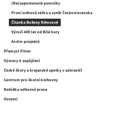
a
á
(Ne)zapomenuté pomníky
i
t
n
i
g
První světová válka a vznik Československa
o
a
a
Čítanka Boženy Němcové
n
v
t
Výročí 400 let od Bílé hory
i
i
Archiv projektů
g
o
Přemysl Pitter
a
n
Výstavy k zapůjčení
c
České školy a krajanské spolky v zahraničí
e
Centrum pro školní knihovny
Nabídka odborné praxe
Ostatní