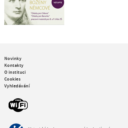
F
Novinky
o
Kontakty
o
O instituci
t
Cookies
e
Vyhledávání
r
m
e
n
u