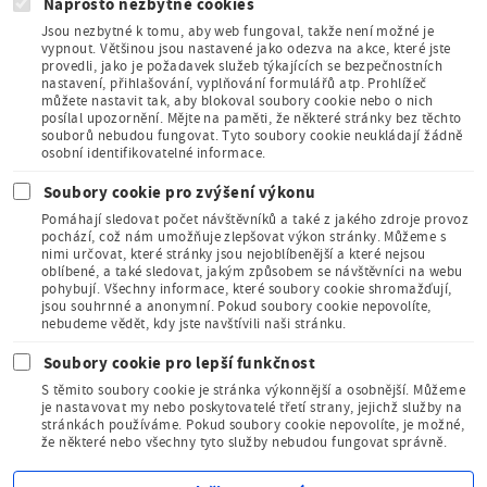
Naprosto nezbytné cookies
Jsou nezbytné k tomu, aby web fungoval, takže není možné je
vypnout. Většinou jsou nastavené jako odezva na akce, které jste
provedli, jako je požadavek služeb týkajících se bezpečnostních
Člen Asociace
nastavení, přihlašování, vyplňování formulářů atp. Prohlížeč
muzeí a galerií
můžete nastavit tak, aby blokoval soubory cookie nebo o nich
České
posílal upozornění. Mějte na paměti, že některé stránky bez těchto
republiky
souborů nebudou fungovat. Tyto soubory cookie neukládají žádně
osobní identifikovatelné informace.
Soubory cookie pro zvýšení výkonu
Pomáhají sledovat počet návštěvníků a také z jakého zdroje provoz
pochází, což nám umožňuje zlepšovat výkon stránky. Můžeme s
nimi určovat, které stránky jsou nejoblíbenější a které nejsou
oblíbené, a také sledovat, jakým způsobem se návštěvníci na webu
Člen Mezinárodního
pohybují. Všechny informace, které soubory cookie shromažďují,
sdružení pro dětskou
jsou souhrnné a anonymní. Pokud soubory cookie nepovolíte,
knihu
nebudeme vědět, kdy jste navštívili naši stránku.
Soubory cookie pro lepší funkčnost
S těmito soubory cookie je stránka výkonnější a osobnější. Můžeme
je nastavovat my nebo poskytovatelé třetí strany, jejichž služby na
stránkách používáme. Pokud soubory cookie nepovolíte, je možné,
že některé nebo všechny tyto služby nebudou fungovat správně.
Kudy z nudy - tipy na výlet