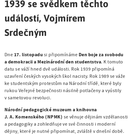
a
v
1939 se svědkem těchto
á
t
i
n
i
událostí, Vojmírem
o
g
a
n
Srdečným
a
v
t
i
17. listopadu
Den boje za svobodu
i
Dne
si připomínáme
g
a demokracii a Mezinárodní den studentstva
. K tomuto
o
a
datu se váží hned dvě události. Rok 1939 připomíná
n
uzavření českých vysokých škol nacisty. Rok 1989 se váže
c
ke studentským protestům na Národní třídě, které byly
e
rukou Veřejné bezpečnosti násilně potlačeny a vyústily
v sametovou revoluci.
Národní pedagogické muzeum a knihovna
J. A. Komenského
(NPMK)
se věnuje dějinám vzdělanosti
a pedagogiky a zohledňuje ve své činnosti i moderní
dějiny, které je nutné připomínat, zvláště v dnešní době.