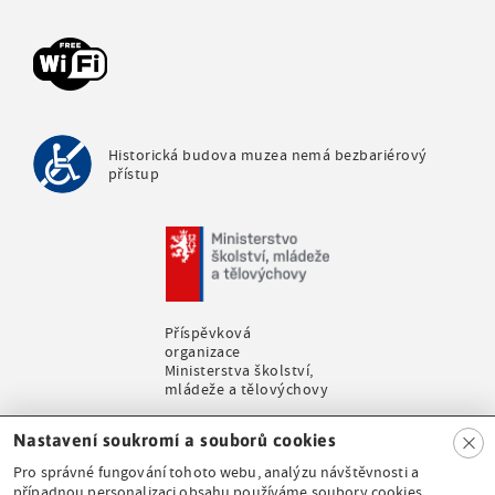
m
e
n
u
Historická budova muzea nemá bezbariérový
přístup
Příspěvková
organizace
Ministerstva školství,
mládeže a tělovýchovy
Clo
Nastavení soukromí a souborů cookies
se
Pro správné fungování tohoto webu, analýzu návštěvnosti a
případnou personalizaci obsahu používáme soubory cookies.