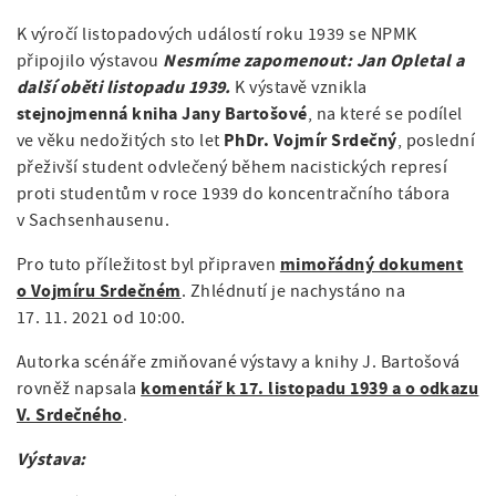
K výročí listopadových událostí roku 1939 se NPMK
Nesmíme zapomenout: Jan
Opletal
a
připojilo výstavou
další oběti listopadu 1939.
K výstavě vznikla
stejnojmenná kniha Jany Bartošové
, na které se podílel
PhDr. Vojmír Srdečný
ve věku nedožitých sto let
, poslední
přeživší student odvlečený během nacistických represí
proti studentům v roce 1939 do koncentračního tábora
v Sachsenhausenu.
mimořádný dokument
Pro tuto příležitost byl připraven
o Vojmíru Srdečném
. Zhlédnutí je nachystáno na
17. 11. 2021 od 10:00.
Autorka scénáře zmiňované výstavy a knihy J. Bartošová
komentář k 17. listopadu 1939 a o odkazu
rovněž napsala
V. Srdečného
.
Výstava: