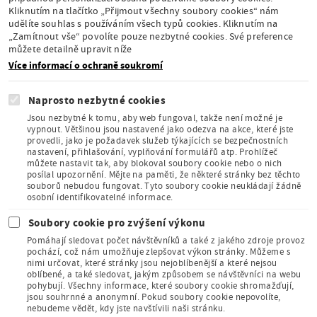
Kliknutím na tlačítko „Přijmout všechny soubory cookies“ nám
udělíte souhlas s používáním všech typů cookies. Kliknutím na
Stálá expozice pod
„Zamítnout vše“ povolíte pouze nezbytné cookies. Své preference
záštitou České
můžete detailně upravit níže
komise pro UNESCO
Více informací o ochraně soukromí
Naprosto nezbytné cookies
Jsou nezbytné k tomu, aby web fungoval, takže není možné je
vypnout. Většinou jsou nastavené jako odezva na akce, které jste
provedli, jako je požadavek služeb týkajících se bezpečnostních
Člen Asociace
nastavení, přihlašování, vyplňování formulářů atp. Prohlížeč
muzeí a galerií
můžete nastavit tak, aby blokoval soubory cookie nebo o nich
České
posílal upozornění. Mějte na paměti, že některé stránky bez těchto
republiky
souborů nebudou fungovat. Tyto soubory cookie neukládají žádně
osobní identifikovatelné informace.
Soubory cookie pro zvýšení výkonu
Pomáhají sledovat počet návštěvníků a také z jakého zdroje provoz
pochází, což nám umožňuje zlepšovat výkon stránky. Můžeme s
nimi určovat, které stránky jsou nejoblíbenější a které nejsou
oblíbené, a také sledovat, jakým způsobem se návštěvníci na webu
Člen Mezinárodního
pohybují. Všechny informace, které soubory cookie shromažďují,
sdružení pro dětskou
jsou souhrnné a anonymní. Pokud soubory cookie nepovolíte,
knihu
nebudeme vědět, kdy jste navštívili naši stránku.