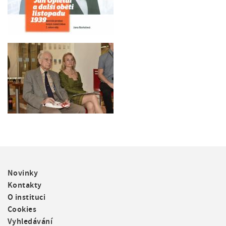
F
Novinky
o
Kontakty
o
O instituci
t
Cookies
e
Vyhledávání
r