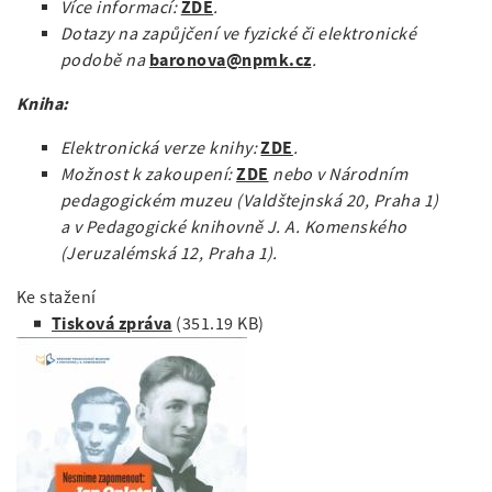
ZDE
Více informací:
.
Dotazy na zapůjčení ve fyzické či elektronické
baronova@npmk.cz
podobě na
.
Kniha:
ZDE
Elektronická verze knihy:
.
ZDE
Možnost k zakoupení:
nebo v Národním
pedagogickém muzeu (Valdštejnská 20, Praha 1)
a v Pedagogické knihovně J. A. Komenského
(Jeruzalémská 12, Praha 1).
Ke stažení
Tisková zpráva
(351.19 KB)