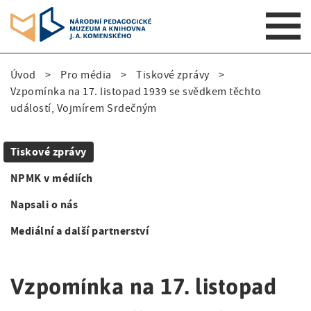
S
Úvod
Pro média
Tiskové zprávy
k
D
Vzpomínka na 17. listopad 1939 se svědkem těchto
i
událostí, Vojmírem Srdečným
p
r
t
o
o
Tiskové zprávy
m
S
b
a
NPMK v médiích
i
e
i
Napsali o nás
n
d
č
n
Mediální a další partnerství
e
k
a
v
n
o
i
Vzpomínka na 17. listopad
a
v
g