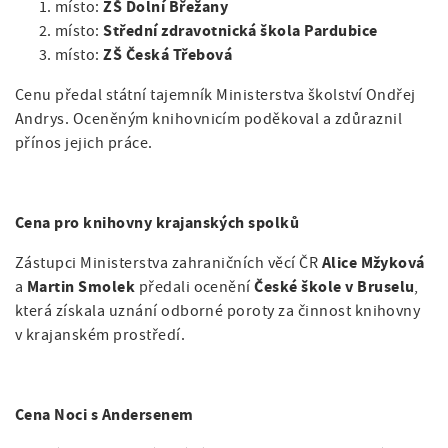
ZŠ Dolní Břežany
místo:
Střední zdravotnická škola Pardubice
místo:
ZŠ Česká Třebová
místo:
Cenu předal státní tajemník Ministerstva školství Ondřej
Andrys. Oceněným knihovnicím poděkoval a zdůraznil
přínos jejich práce.
Cena pro knihovny krajanských spolků
Alice Mžyková
Zástupci Ministerstva zahraničních věcí ČR
Martin Smolek
České škole v Bruselu
a
předali ocenění
,
která získala uznání odborné poroty za činnost knihovny
v krajanském prostředí.
Cena Noci s Andersenem