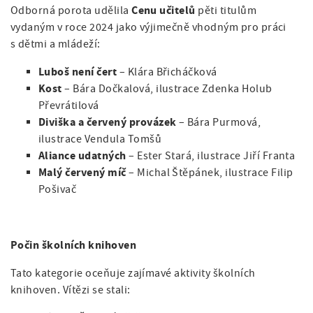
Cenu učitelů
Odborná porota udělila
pěti titulům
vydaným v roce 2024 jako výjimečně vhodným pro práci
s dětmi a mládeží:
Luboš není čert
– Klára Břicháčková
Kost
– Bára Dočkalová, ilustrace Zdenka Holub
Převrátilová
Diviška a červený provázek
– Bára Purmová,
ilustrace Vendula Tomšů
Aliance udatných
– Ester Stará, ilustrace Jiří Franta
Malý červený míč
– Michal Štěpánek, ilustrace Filip
Pošivač
Počin školních knihoven
Tato kategorie oceňuje zajímavé aktivity školních
knihoven. Vítězi se stali: