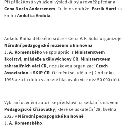
Při příležitosti vyhlášení výsledků byla rovněž předána
Cena Noci s Andersenem
Patrik Hartl
. Tu letos obdržel
za
Andulka Andula
knihu
.
Anketu Kniha dětského srdce – Cena V. F. Suka organizuje
Národní pedagogické muzeum a knihovna
J. A. Komenského
Ministerstvem
ve spolupráci s
školství, mládeže a tělovýchovy ČR
Ministerstvem
,
zahraničních věcí ČR
Czech
, neziskovou organizací
Association
SKIP ČR
a
. Ocenění se uděluje již od roku
1993 a za tu dobu v anketě hlasovalo více než 50 000 dětí.
Vybraní ocenění autoři se představí na setkání s názvem
Pedagogické křižovatky
, které se uskuteční 28. května
Národní pedagogické knihovně
2025 v
J. A. Komenského
.