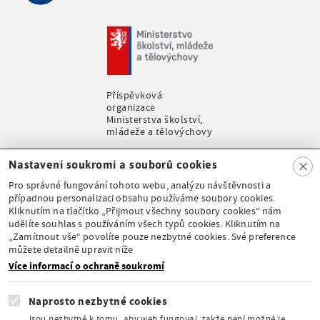
Příspěvková
organizace
Ministerstva školství,
mládeže a tělovýchovy
Clo
Nastavení soukromí a souborů cookies
se
Pro správné fungování tohoto webu, analýzu návštěvnosti a
případnou personalizaci obsahu používáme soubory cookies.
Kliknutím na tlačítko „Přijmout všechny soubory cookies“ nám
udělíte souhlas s používáním všech typů cookies. Kliknutím na
Stálá expozice pod
„Zamítnout vše“ povolíte pouze nezbytné cookies. Své preference
záštitou České
můžete detailně upravit níže
komise pro UNESCO
Více informací o ochraně soukromí
Naprosto nezbytné cookies
Jsou nezbytné k tomu, aby web fungoval, takže není možné je