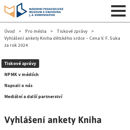
S
Úvod
Pro média
Tiskové zprávy
k
D
Vyhlášení ankety Kniha dětského srdce – Cena V. F. Suka
i
za rok 2024
p
r
t
o
o
Tiskové zprávy
m
S
b
a
NPMK v médiích
i
e
i
Napsali o nás
n
d
č
n
Mediální a další partnerství
e
k
a
v
n
o
i
Vyhlášení ankety Kniha
a
v
g