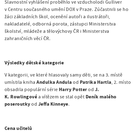
Slavnostní vyhlášení proběhlo ve vzducholodi Gulliver
v Centru současného umění DOX v Praze. Zúčastnili se ho
žáci základních škol, ocenění autoři a ilustrátoři,
nakladatelé, odborná porota, zástupci Ministerstva
školství, mládeže a tělovýchovy ČR i Ministerstva
zahraničních věcí ČR.
Výsledky dětské kategorie
V kategorii, ve které hlasovaly samy děti, se na 3. místě
Andulka Andula
Patrika Hartla
umístila kniha
od
, 2. místo
Harry Potter
J.
obsadila populární série
od
K. Rowlingové
Deník malého
a vítězem se stal opět
poseroutky
Jeffa Kinneye
od
.
Cena učitelů