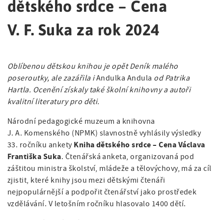
a
v
dětského srdce – Cena
á
t
i
n
i
V. F. Suka za rok 2024
o
g
a
n
a
v
Oblíbenou dětskou knihou je opět Deník malého
t
i
poseroutky, ale zazářila i
Andulka Andula
od Patrika
i
Hartla. Ocenění získaly také školní knihovny a autoři
g
kvalitní literatury pro děti.
o
a
Národní pedagogické muzeum a knihovna
n
c
J. A. Komenského (NPMK) slavnostně vyhlásily výsledky
Kniha dětského srdce – Cena Václava
e
33. ročníku ankety
Františka Suka
. Čtenářská anketa, organizovaná pod
záštitou ministra školství, mládeže a tělovýchovy, má za cíl
zjistit, které knihy jsou mezi dětskými čtenáři
nejpopulárnější a podpořit čtenářství jako prostředek
vzdělávání. V letošním ročníku hlasovalo 1400 dětí.