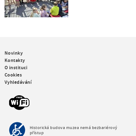
F
Novinky
o
Kontakty
o
O instituci
t
Cookies
e
Vyhledávání
r
m
e
n
u
Historická budova muzea nemá bezbariérový
přístup