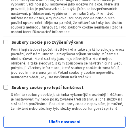
vypnout. Většinou jsou nastavené jako odezva na akce, které jste
provedli, jako je požadavek služeb týkajících se bezpečnostních
Člen Asociace
nastavení, přihlašování, vyplňování formulářů atp. Prohlížeč
muzeí a galerií
můžete nastavit tak, aby blokoval soubory cookie nebo o nich
České
posílal upozornění. Mějte na paměti, že některé stránky bez těchto
republiky
souborů nebudou fungovat. Tyto soubory cookie neukládají žádně
osobní identifikovatelné informace.
Soubory cookie pro zvýšení výkonu
Pomáhají sledovat počet návštěvníků a také z jakého zdroje provoz
pochází, což nám umožňuje zlepšovat výkon stránky. Můžeme s
nimi určovat, které stránky jsou nejoblíbenější a které nejsou
oblíbené, a také sledovat, jakým způsobem se návštěvníci na webu
Člen Mezinárodního
pohybují. Všechny informace, které soubory cookie shromažďují,
sdružení pro dětskou
jsou souhrnné a anonymní. Pokud soubory cookie nepovolíte,
knihu
nebudeme vědět, kdy jste navštívili naši stránku.
Soubory cookie pro lepší funkčnost
S těmito soubory cookie je stránka výkonnější a osobnější. Můžeme
je nastavovat my nebo poskytovatelé třetí strany, jejichž služby na
stránkách používáme. Pokud soubory cookie nepovolíte, je možné,
že některé nebo všechny tyto služby nebudou fungovat správně.
Kudy z nudy - tipy na výlet
Uložit nastavení