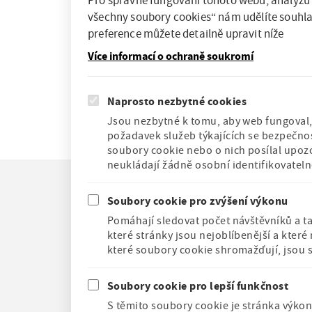
Pro správné fungování tohoto webu, analýzu 
pro 
všechny soubory cookies“ nám udělíte souhla
e
Výsl
preference můžete detailně upravit níže
Děk
Více informací o ochraně soukromí
čte
Ke s
Naprosto nezbytné cookies
Jsou nezbytné k tomu, aby web fungoval, 
požadavek služeb týkajících se bezpečnos
soubory cookie nebo o nich posílal upoz
neukládají žádně osobní identifikovatel
F
Novinky
Soubory cookie pro zvýšení výkonu
o
Kontakty
Pomáhají sledovat počet návštěvníků a t
o
O instituci
které stránky jsou nejoblíbenější a kter
t
Cookies
Historická 
které soubory cookie shromažďují, jsou 
e
nemá bezbar
Vyhledávání
r
přístup
m
Soubory cookie pro lepší funkčnost
e
S těmito soubory cookie je stránka výkon
n