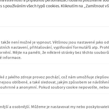
návštěvnosti a případnou personalizaci obsahu používáme soub
všechny učitele a knihovníky, kteří se snaží o rozvoj dětského č
s s používáním všech typů cookies. Kliknutím na „Zamítnout vš
zde
edky předchozích ročníků naleznete
.
ujeme velmi za zprostředkování informací o soutěži vašim d
nářům, učitelům či vedoucím čtenářských klubů.
tažení
Letáček
(451.15 KB)
takže není možné je vypnout. Většinou jsou nastavené jako odez
tních nastavení, přihlašování, vyplňování formulářů atp. Prohl
ornění. Mějte na paměti, že některé stránky bez těchto soubo
né informace.
aké z jakého zdroje provoz pochází, což nám umožňuje zlepšova
é nejsou oblíbené, a také sledovat, jakým způsobem se návštěv
Příspěvková
Stálá expozice po
budova muzea
souhrnné a anonymní. Pokud soubory cookie nepovolíte, nebudem
organizace
záštitou České
iérový
Ministerstva školství,
komise pro UNES
mládeže a tělovýchovy
nější a osobnější. Můžeme je nastavovat my nebo poskytovatelé t