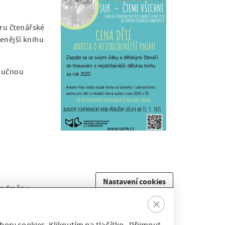
u čtenářské
benější knihu
naučnou
Nastavení cookies
u odměnu
Clos
e
i informacemi