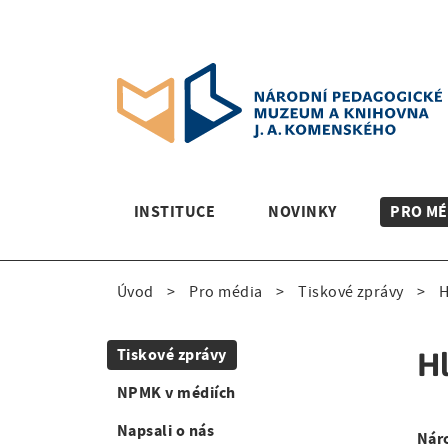
S
k
i
p
t
o
m
a
i
M
INSTITUCE
NOVINKY
PRO MÉ
n
a
n
a
i
Úvod
Pro média
Tiskové zprávy
H
v
D
n
i
g
r
n
Tiskové zprávy
Hl
S
a
o
a
NPMK v médiích
t
i
i
b
v
Napsali o nás
Nár
d
o