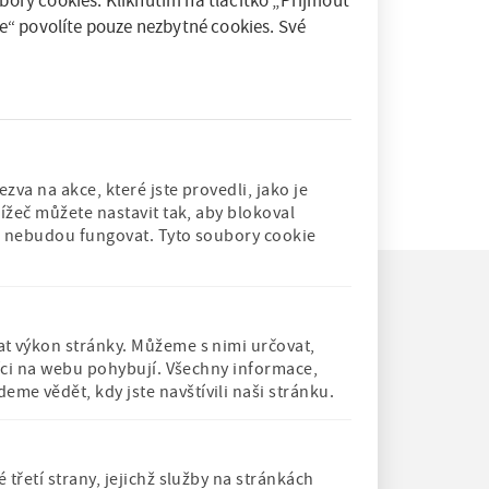
ory cookies. Kliknutím na tlačítko „Přijmout
tenářství.
e“ povolíte pouze nezbytné cookies. Své
ětským
va na akce, které jste provedli, jako je
ížeč můžete nastavit tak, aby blokoval
rů nebudou fungovat. Tyto soubory cookie
t výkon stránky. Můžeme s nimi určovat,
níci na webu pohybují. Všechny informace,
d
Člen Asociace
Člen Mezinárodního
e vědět, kdy jste navštívili naši stránku.
muzeí a galerií
sdružení pro
CO
České
dětskou knihu
republiky
řetí strany, jejichž služby na stránkách