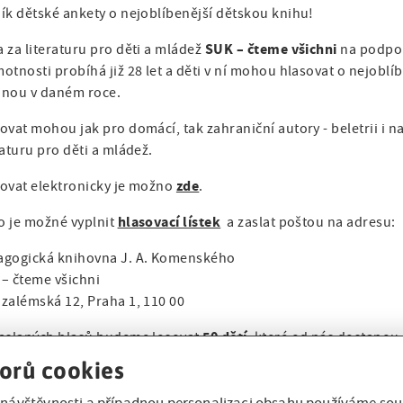
ík dětské ankety o nejoblíbenější dětskou knihu!
SUK – čteme všichni
 za literaturu pro děti a mládež
na podpor
otnosti probíhá již 28 let a děti v ní mohou hlasovat o nejoblí
anou v daném roce.
ovat mohou jak pro domácí, tak zahraniční autory - beletrii i 
raturu pro děti a mládež.
zde
ovat elektronicky je možno
.
hlasovací lístek
 je možné vyplnit
a zaslat poštou na adresu:
agogická knihovna J. A. Komenského
– čteme všichni
zalémská 12, Praha 1, 110 00
50 dětí
zaslaných hlasů budeme losovat
, které od nás dostano
době kvalitní knihy.
orů cookies
r dětí a odraz jejich vkusu ve výsledcích soutěže jsou cenným