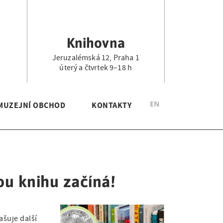
Knihovna
Jeruzalémská 12, Praha 1
.
úterý a čtvrtek 9–18 h
EN
MUZEJNÍ OBCHOD
KONTAKTY
ou knihu začíná!
ašuje další