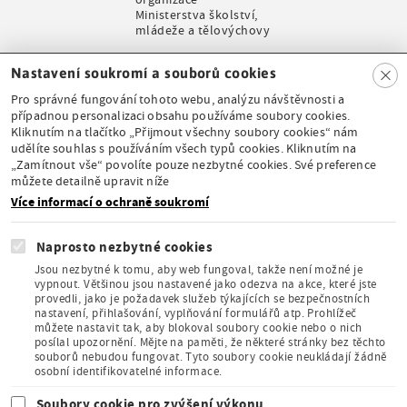
Ministerstva školství,
mládeže a tělovýchovy
Clo
Nastavení soukromí a souborů cookies
se
Pro správné fungování tohoto webu, analýzu návštěvnosti a
případnou personalizaci obsahu používáme soubory cookies.
Kliknutím na tlačítko „Přijmout všechny soubory cookies“ nám
udělíte souhlas s používáním všech typů cookies. Kliknutím na
Stálá expozice pod
„Zamítnout vše“ povolíte pouze nezbytné cookies. Své preference
záštitou České
můžete detailně upravit níže
komise pro UNESCO
Více informací o ochraně soukromí
Naprosto nezbytné cookies
Jsou nezbytné k tomu, aby web fungoval, takže není možné je
vypnout. Většinou jsou nastavené jako odezva na akce, které jste
provedli, jako je požadavek služeb týkajících se bezpečnostních
Člen Asociace
nastavení, přihlašování, vyplňování formulářů atp. Prohlížeč
muzeí a galerií
můžete nastavit tak, aby blokoval soubory cookie nebo o nich
České
posílal upozornění. Mějte na paměti, že některé stránky bez těchto
republiky
souborů nebudou fungovat. Tyto soubory cookie neukládají žádně
osobní identifikovatelné informace.
Soubory cookie pro zvýšení výkonu