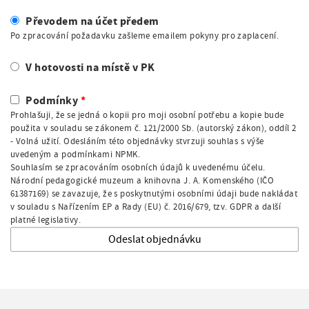
Převodem na účet předem
Po zpracování požadavku zašleme emailem pokyny pro zaplacení.
V hotovosti na místě v PK
Podmínky
Prohlašuji, že se jedná o kopii pro moji osobní potřebu a kopie bude
použita v souladu se zákonem č. 121/2000 Sb. (autorský zákon), oddíl 2
- Volná užití. Odesláním této objednávky stvrzuji souhlas s výše
uvedeným a podmínkami NPMK.
Souhlasím se zpracováním osobních údajů k uvedenému účelu.
Národní pedagogické muzeum a knihovna J. A. Komenského (IČO
61387169) se zavazuje, že s poskytnutými osobními údaji bude nakládat
v souladu s Nařízením EP a Rady (EU) č. 2016/679, tzv. GDPR a další
platné legislativy.