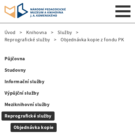
S
Úvod
Knihovna
Služby
k
D
Reprografické služby
Objednávka kopie z fondu PK
i
p
r
t
Půjčovna
o
o
S
m
Studovny
b
i
a
Informační služby
e
i
d
n
Výpůjční služby
č
e
n
k
Meziknihovní služby
a
n
v
o
Reprografické služby
a
i
v
Objednávka kopie
g
v