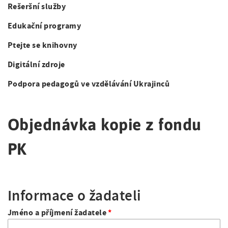
a
á
Rešeršní služby
i
t
n
i
g
Edukační programy
o
a
a
Ptejte se knihovny
n
v
t
Digitální zdroje
i
i
Podpora pedagogů ve vzdělávání Ukrajinců
g
o
a
n
Objednávka kopie z fondu
c
PK
e
Informace o žadateli
Jméno a příjmení žadatele