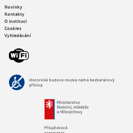
F
Novinky
o
Kontakty
o
O instituci
t
Cookies
e
Vyhledávání
r
m
e
n
u
Historická budova muzea nemá bezbariérový
přístup
Příspěvková
organizace