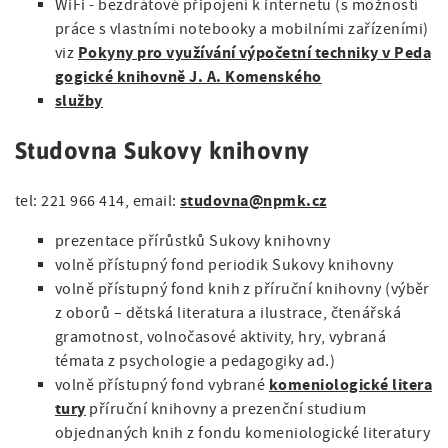
WiFi - bezdrátové připojení k internetu (s možností
práce s vlastními notebooky a mobilními zařízeními)
Pokyny pro využívání výpočetní techniky v Peda
viz
gogické knihovně J. A. Komenského
služby
Studovna Sukovy knihovny
studovna@npmk.cz
tel: 221 966 414, email:
prezentace přírůstků Sukovy knihovny
volně přístupný fond periodik Sukovy knihovny
volně přístupný fond knih z příruční knihovny (výběr
z oborů – dětská literatura a ilustrace, čtenářská
gramotnost, volnočasové aktivity, hry, vybraná
témata z psychologie a pedagogiky ad.)
komeniologické litera
volně přístupný fond vybrané
tury
příruční knihovny a prezenční studium
objednaných knih z fondu komeniologické literatury