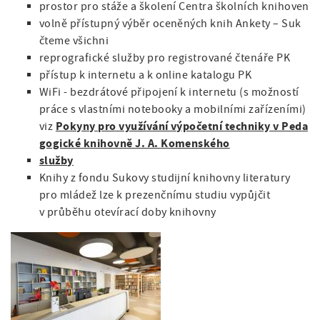
prostor pro stáže a školení Centra školních knihoven
volně přístupný výběr oceněných knih Ankety – Suk
čteme všichni
reprografické služby pro registrované čtenáře PK
přístup k internetu a k online katalogu PK
WiFi - bezdrátové připojení k internetu (s možností
práce s vlastními notebooky a mobilními zařízeními)
Pokyny pro využívání výpočetní techniky v Peda
viz
gogické knihovně J. A. Komenského
služby
Knihy z fondu Sukovy studijní knihovny literatury
pro mládež lze k prezenčnímu studiu vypůjčit
v průběhu otevírací doby knihovny