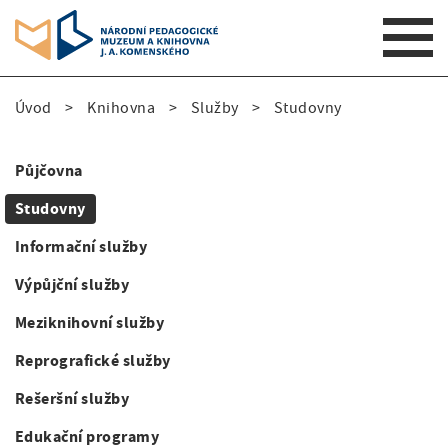
S
Úvod
Knihovna
Služby
Studovny
k
D
i
p
r
Půjčovna
t
S
o
o
Studovny
i
m
b
Informační služby
a
d
e
i
Výpůjční služby
e
n
č
Meziknihovní služby
n
n
k
a
Reprografické služby
a
v
o
Rešeršní služby
i
v
v
g
Edukační programy
i