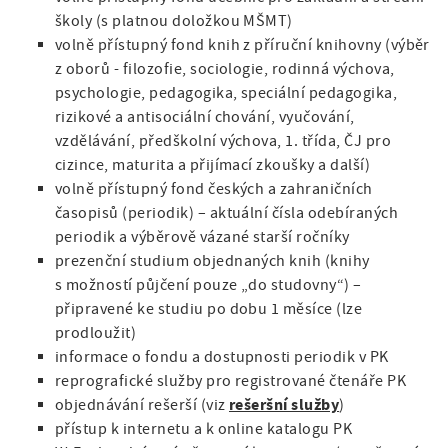
školy (s platnou doložkou MŠMT)
volně přístupný fond knih z příruční knihovny (výběr
z oborů - filozofie, sociologie, rodinná výchova,
psychologie, pedagogika, speciální pedagogika,
rizikové a antisociální chování, vyučování,
vzdělávání, předškolní výchova, 1. třída, ČJ pro
cizince, maturita a přijímací zkoušky a další)
volně přístupný fond českých a zahraničních
časopisů (periodik) – aktuální čísla odebíraných
periodik a výběrově vázané starší ročníky
prezenční studium objednaných knih (knihy
s možností půjčení pouze „do studovny“) –
připravené ke studiu po dobu 1 měsíce (lze
prodloužit)
informace o fondu a dostupnosti periodik v PK
reprografické služby pro registrované čtenáře PK
rešeršní služby
objednávání rešerší (viz
)
přístup k internetu a k online katalogu PK