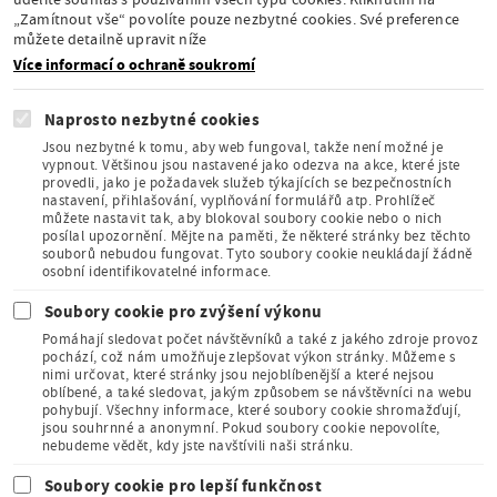
Stálá expozice pod
„Zamítnout vše“ povolíte pouze nezbytné cookies. Své preference
záštitou České
můžete detailně upravit níže
komise pro UNESCO
Více informací o ochraně soukromí
Naprosto nezbytné cookies
Jsou nezbytné k tomu, aby web fungoval, takže není možné je
vypnout. Většinou jsou nastavené jako odezva na akce, které jste
provedli, jako je požadavek služeb týkajících se bezpečnostních
Člen Asociace
nastavení, přihlašování, vyplňování formulářů atp. Prohlížeč
muzeí a galerií
můžete nastavit tak, aby blokoval soubory cookie nebo o nich
České
posílal upozornění. Mějte na paměti, že některé stránky bez těchto
republiky
souborů nebudou fungovat. Tyto soubory cookie neukládají žádně
osobní identifikovatelné informace.
Soubory cookie pro zvýšení výkonu
Pomáhají sledovat počet návštěvníků a také z jakého zdroje provoz
pochází, což nám umožňuje zlepšovat výkon stránky. Můžeme s
nimi určovat, které stránky jsou nejoblíbenější a které nejsou
oblíbené, a také sledovat, jakým způsobem se návštěvníci na webu
Člen Mezinárodního
pohybují. Všechny informace, které soubory cookie shromažďují,
sdružení pro dětskou
jsou souhrnné a anonymní. Pokud soubory cookie nepovolíte,
knihu
nebudeme vědět, kdy jste navštívili naši stránku.
Soubory cookie pro lepší funkčnost