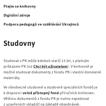
a
á
t
g
Ptejte se knihovny
n
i
a
Digitální zdroje
o
a
n
t
Podpora pedagogů ve vzdělávání Ukrajinců
v
i
i
o
Studovny
g
n
a
Studovat v PK může kdokoli starší 15 let, s platným
c
Chci být uživatelem
průkazem PK (viz
). V knihovně je
e
možné studovat dokumenty z fondu PK i vlastní donesené
materiály.
Ve všeobecné studovně a studovně speciálních fondů je
volně přístupný fond
k dispozici
příručních knihoven.
Většinu dokumentů z fondu PK je nutno expedovat
z uzavřených skladišť na základě objednávek.