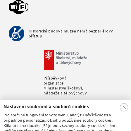
e
n
u
Historická budova muzea nemá bezbariérový
přístup
Příspěvková
organizace
Ministerstva školství,
mládeže a tělovýchovy
Clo
Nastavení soukromí a souborů cookies
se
Pro správné fungování tohoto webu, analýzu návštěvnosti a
případnou personalizaci obsahu používáme soubory cookies.
Kliknutím na tlačítko „Přijmout všechny soubory cookies“ nám
udělíte souhlas s používáním všech typů cookies. Kliknutím na