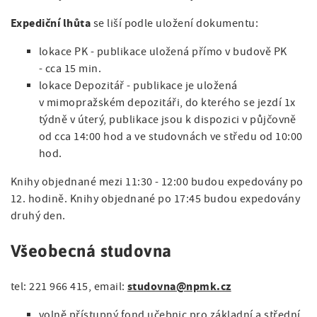
Expediční lhůta
se liší podle uložení dokumentu:
lokace PK - publikace uložená přímo v budově PK
- cca 15 min.
lokace Depozitář - publikace je uložená
v mimopražském depozitáři, do kterého se jezdí 1x
týdně v úterý, publikace jsou k dispozici v půjčovně
od cca 14:00 hod a ve studovnách ve středu od 10:00
hod.
Knihy objednané mezi 11:30 - 12:00 budou expedovány po
12. hodině. Knihy objednané po 17:45 budou expedovány
druhý den.
Všeobecná studovna
studovna@npmk.cz
tel: 221 966 415, email:
volně přístupný fond učebnic pro základní a střední