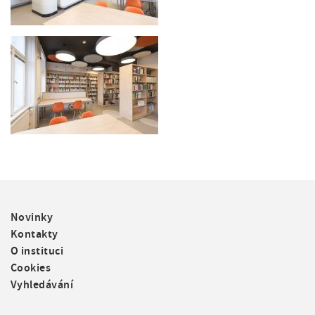
F
Novinky
o
Kontakty
o
O instituci
t
Cookies
e
Vyhledávání
r
m