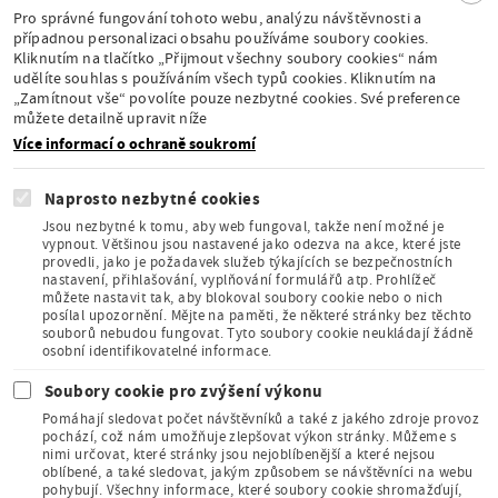
se
Pro správné fungování tohoto webu, analýzu návštěvnosti a
případnou personalizaci obsahu používáme soubory cookies.
Kliknutím na tlačítko „Přijmout všechny soubory cookies“ nám
udělíte souhlas s používáním všech typů cookies. Kliknutím na
Stálá expozice pod
„Zamítnout vše“ povolíte pouze nezbytné cookies. Své preference
záštitou České
můžete detailně upravit níže
komise pro UNESCO
Více informací o ochraně soukromí
Naprosto nezbytné cookies
Jsou nezbytné k tomu, aby web fungoval, takže není možné je
vypnout. Většinou jsou nastavené jako odezva na akce, které jste
provedli, jako je požadavek služeb týkajících se bezpečnostních
Člen Asociace
nastavení, přihlašování, vyplňování formulářů atp. Prohlížeč
muzeí a galerií
můžete nastavit tak, aby blokoval soubory cookie nebo o nich
České
posílal upozornění. Mějte na paměti, že některé stránky bez těchto
republiky
souborů nebudou fungovat. Tyto soubory cookie neukládají žádně
osobní identifikovatelné informace.
Soubory cookie pro zvýšení výkonu
Pomáhají sledovat počet návštěvníků a také z jakého zdroje provoz
pochází, což nám umožňuje zlepšovat výkon stránky. Můžeme s
nimi určovat, které stránky jsou nejoblíbenější a které nejsou
oblíbené, a také sledovat, jakým způsobem se návštěvníci na webu
Člen Mezinárodního
pohybují. Všechny informace, které soubory cookie shromažďují,