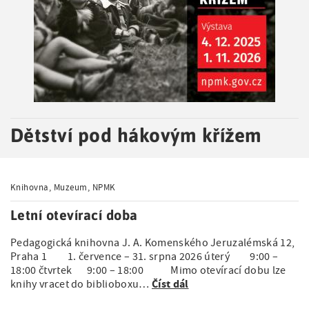
a
t
i
o
n
Dětství pod hákovým křížem
Knihovna, Muzeum, NPMK
Letní otevírací doba
Pedagogická knihovna J. A. Komenského Jeruzalémská 12,
Praha 1 1. července – 31. srpna 2026 úterý 9:00 –
18:00 čtvrtek 9:00 – 18:00 Mimo otevírací dobu lze
Číst dál
knihy vracet do biblioboxu…