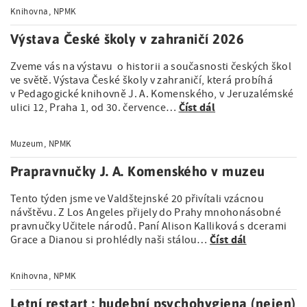
Knihovna, NPMK
Výstava České školy v zahraničí 2026
Zveme vás na výstavu o historii a současnosti českých škol
ve světě. Výstava České školy v zahraničí, která probíhá
v Pedagogické knihovně J. A. Komenského, v Jeruzalémské
Číst dál
ulici 12, Praha 1, od 30. července…
Muzeum, NPMK
Prapravnučky J. A. Komenského v muzeu
Tento týden jsme ve Valdštejnské 20 přivítali vzácnou
návštěvu. Z Los Angeles přijely do Prahy mnohonásobné
pravnučky Učitele národů. Paní Alison Kalliková s dcerami
Číst dál
Grace a Dianou si prohlédly naši stálou…
Knihovna, NPMK
Letní restart : hudební psychohygiena (nejen)