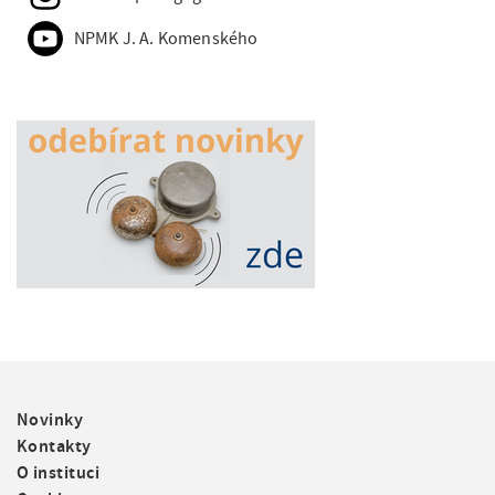
NPMK J. A. Komenského
F
Novinky
o
Kontakty
o
O instituci
t