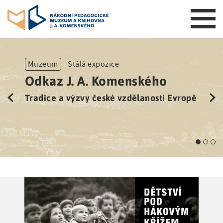
S
k
Muzeum
Stálá expozice
i
Odkaz J. A. Komenského
p
t
Tradice a výzvy české vzdělanosti Evropě
o
m
a
i
n
n
a
v
i
g