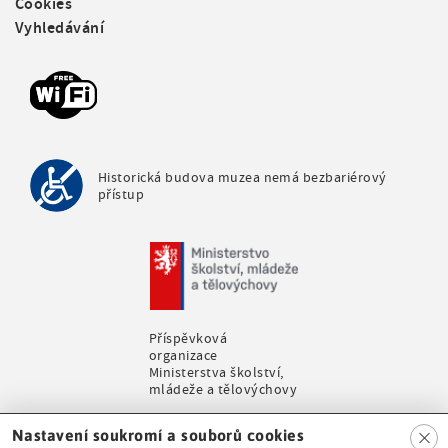
Cookies
e
Vyhledávání
r
m
e
n
u
Historická budova muzea nemá bezbariérový
přístup
Příspěvková
organizace
Ministerstva školství,
mládeže a tělovýchovy
Clo
Nastavení soukromí a souborů cookies