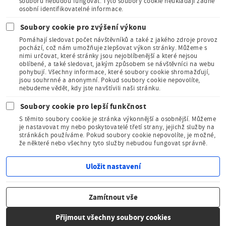
souborů nebudou fungovat. Tyto soubory cookie neukládají žádně
osobní identifikovatelné informace.
Soubory cookie pro zvýšení výkonu
Pomáhají sledovat počet návštěvníků a také z jakého zdroje provoz
pochází, což nám umožňuje zlepšovat výkon stránky. Můžeme s
nimi určovat, které stránky jsou nejoblíbenější a které nejsou
oblíbené, a také sledovat, jakým způsobem se návštěvníci na webu
Člen Mezinárodního
pohybují. Všechny informace, které soubory cookie shromažďují,
sdružení pro dětskou
jsou souhrnné a anonymní. Pokud soubory cookie nepovolíte,
knihu
nebudeme vědět, kdy jste navštívili naši stránku.
Soubory cookie pro lepší funkčnost
S těmito soubory cookie je stránka výkonnější a osobnější. Můžeme
je nastavovat my nebo poskytovatelé třetí strany, jejichž služby na
stránkách používáme. Pokud soubory cookie nepovolíte, je možné,
že některé nebo všechny tyto služby nebudou fungovat správně.
Kudy z nudy - tipy na výlet
Uložit nastavení
© Národní pedagogické muzeum a knihovna
Zamítnout vše
J. A. Komenského 2011–2026
Zrušit souhlas
Přijmout všechny soubory cookies