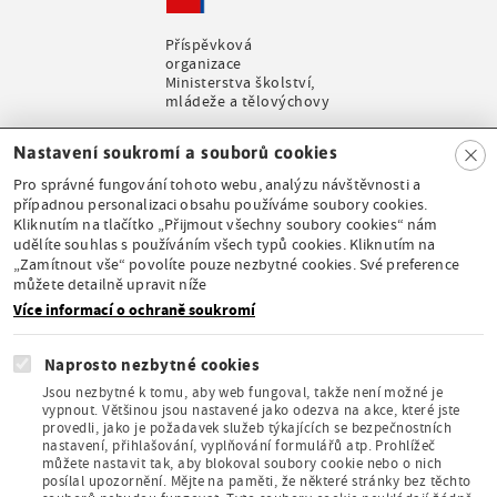
Příspěvková
organizace
Ministerstva školství,
mládeže a tělovýchovy
Clo
Nastavení soukromí a souborů cookies
se
Pro správné fungování tohoto webu, analýzu návštěvnosti a
případnou personalizaci obsahu používáme soubory cookies.
Kliknutím na tlačítko „Přijmout všechny soubory cookies“ nám
udělíte souhlas s používáním všech typů cookies. Kliknutím na
Stálá expozice pod
„Zamítnout vše“ povolíte pouze nezbytné cookies. Své preference
záštitou České
můžete detailně upravit níže
komise pro UNESCO
Více informací o ochraně soukromí
Naprosto nezbytné cookies
Jsou nezbytné k tomu, aby web fungoval, takže není možné je
vypnout. Většinou jsou nastavené jako odezva na akce, které jste
provedli, jako je požadavek služeb týkajících se bezpečnostních
Člen Asociace
nastavení, přihlašování, vyplňování formulářů atp. Prohlížeč
muzeí a galerií
můžete nastavit tak, aby blokoval soubory cookie nebo o nich
České
posílal upozornění. Mějte na paměti, že některé stránky bez těchto
republiky