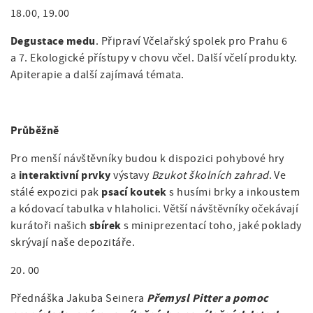
18.00, 19.00
Degustace medu
. Připraví Včelařský spolek pro Prahu 6
a 7. Ekologické přístupy v chovu včel. Další včelí produkty.
Apiterapie a další zajímavá témata.
Průběžně
Pro menší návštěvníky budou k dispozici pohybové hry
interaktivní prvky
a
výstavy
Bzukot školních zahrad
. Ve
psací koutek
stálé expozici pak
s husími brky a inkoustem
a kódovací tabulka v hlaholici. Větší návštěvníky očekávají
sbírek
kurátoři našich
s miniprezentací toho, jaké poklady
skrývají naše depozitáře.
20. 00
Přemysl Pitter a pomoc
Přednáška Jakuba Seinera