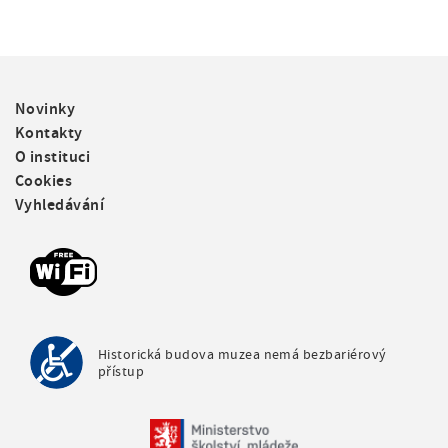
F
Novinky
o
Kontakty
o
O instituci
t
Cookies
e
Vyhledávání
r
m
e
n
u
Historická budova muzea nemá bezbariérový
přístup