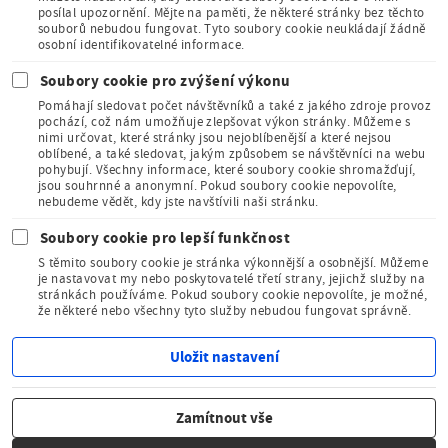
České
posílal upozornění. Mějte na paměti, že některé stránky bez těchto
republiky
souborů nebudou fungovat. Tyto soubory cookie neukládají žádně
osobní identifikovatelné informace.
Soubory cookie pro zvýšení výkonu
Pomáhají sledovat počet návštěvníků a také z jakého zdroje provoz
pochází, což nám umožňuje zlepšovat výkon stránky. Můžeme s
nimi určovat, které stránky jsou nejoblíbenější a které nejsou
oblíbené, a také sledovat, jakým způsobem se návštěvníci na webu
Člen Mezinárodního
pohybují. Všechny informace, které soubory cookie shromažďují,
sdružení pro dětskou
jsou souhrnné a anonymní. Pokud soubory cookie nepovolíte,
knihu
nebudeme vědět, kdy jste navštívili naši stránku.
Soubory cookie pro lepší funkčnost
S těmito soubory cookie je stránka výkonnější a osobnější. Můžeme
je nastavovat my nebo poskytovatelé třetí strany, jejichž služby na
stránkách používáme. Pokud soubory cookie nepovolíte, je možné,
že některé nebo všechny tyto služby nebudou fungovat správně.
Kudy z nudy - tipy na výlet
Uložit nastavení
© Národní pedagogické muzeum a knihovna
Zamítnout vše
J. A. Komenského 2011–2026
Zrušit souhlas