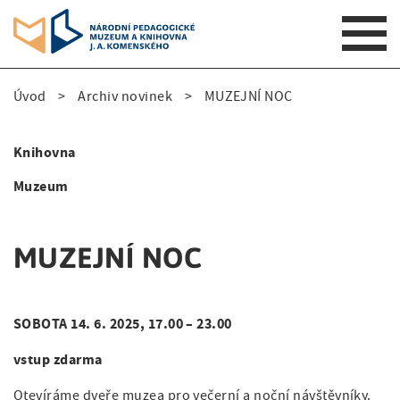
S
Úvod
Archiv novinek
MUZEJNÍ NOC
k
D
i
p
r
Knihovna
t
S
o
o
Muzeum
i
m
b
a
d
e
i
MUZEJNÍ NOC
e
n
č
n
n
k
a
SOBOTA 14. 6. 2025, 17.00 – 23.00
a
v
o
i
vstup zdarma
v
v
g
i
Otevíráme dveře muzea pro večerní a noční návštěvníky.