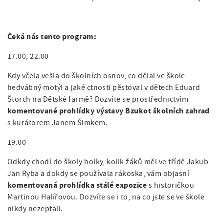
a
á
t
g
n
i
a
o
Čeká nás tento program:
a
n
t
v
17.00, 22.00
i
i
Kdy včela vešla do školních osnov, co dělal ve škole
o
hedvábný motýl a jaké ctnosti pěstoval v dětech Eduard
g
Štorch na Dětské farmě? Dozvíte se prostřednictvím
n
a
komentované prohlídky výstavy Bzukot školních zahrad
s kurátorem Janem Šimkem.
c
19.00
e
Odkdy chodí do školy holky, kolik žáků měl ve třídě Jakub
Jan Ryba a dokdy se používala rákoska, vám objasní
komentovaná prohlídka stálé expozice
s historičkou
Martinou Halířovou. Dozvíte se i to, na co jste se ve škole
nikdy nezeptali.