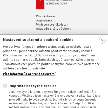
Příspěvková
organizace
Ministerstva školství,
mládeže a tělovýchovy
Clo
Nastavení soukromí a souborů cookies
se
Pro správné fungování tohoto webu, analýzu návštěvnosti a
případnou personalizaci obsahu používáme soubory cookies.
Kliknutím na tlačítko „Přijmout všechny soubory cookies“ nám
udělíte souhlas s používáním všech typů cookies. Kliknutím na
Stálá expozice pod
„Zamítnout vše“ povolíte pouze nezbytné cookies. Své preference
záštitou České
můžete detailně upravit níže
komise pro UNESCO
Více informací o ochraně soukromí
Naprosto nezbytné cookies
Jsou nezbytné k tomu, aby web fungoval, takže není možné je
vypnout. Většinou jsou nastavené jako odezva na akce, které jste
provedli, jako je požadavek služeb týkajících se bezpečnostních
Člen Asociace
nastavení, přihlašování, vyplňování formulářů atp. Prohlížeč
muzeí a galerií
můžete nastavit tak, aby blokoval soubory cookie nebo o nich