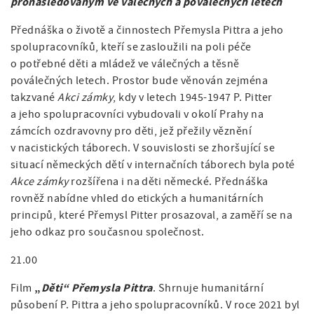
pronásledovaným ve válečných a poválečných letech
Přednáška o životě a činnostech Přemysla Pittra a jeho
spolupracovníků, kteří se zasloužili na poli péče
o potřebné děti a mládež ve válečných a těsně
poválečných letech. Prostor bude věnován zejména
takzvané
Akci zámky
, kdy v letech 1945-1947 P. Pitter
a jeho spolupracovníci vybudovali v okolí Prahy na
zámcích ozdravovny pro děti, jež přežily věznění
v nacistických táborech. V souvislosti se zhoršující se
situací německých dětí v internačních táborech byla poté
Akce zámky
rozšířena i na děti německé. Přednáška
rovněž nabídne vhled do etických a humanitárních
principů, které Přemysl Pitter prosazoval, a zaměří se na
jeho odkaz pro současnou společnost.
21.00
„
Děti“ Přemysla Pittra
Film
. Shrnuje humanitární
působení P. Pittra a jeho spolupracovníků. V roce 2021 byl