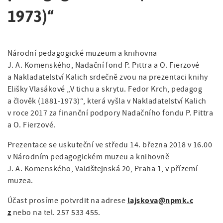
a
v
á
t
1973)“
i
n
i
o
g
a
n
Národní pedagogické muzeum a knihovna
a
v
J. A. Komenského, Nadační fond P. Pittra a O. Fierzové
t
i
a Nakladatelství Kalich srdečně zvou na prezentaci knihy
Elišky Vlasákové „V tichu a skrytu. Fedor Krch, pedagog
i
g
a člověk (1881-1973)“, která vyšla v Nakladatelství Kalich
o
a
v roce 2017 za finanční podpory Nadačního fondu P. Pittra
a O. Fierzové.
n
c
Prezentace se uskuteční ve středu 14. března 2018 v 16.00
e
v Národním pedagogickém muzeu a knihovně
J. A. Komenského, Valdštejnská 20, Praha 1, v přízemí
muzea.
lajskova@npmk.c
Účast prosíme potvrdit na adrese
z
nebo na tel. 257 533 455.