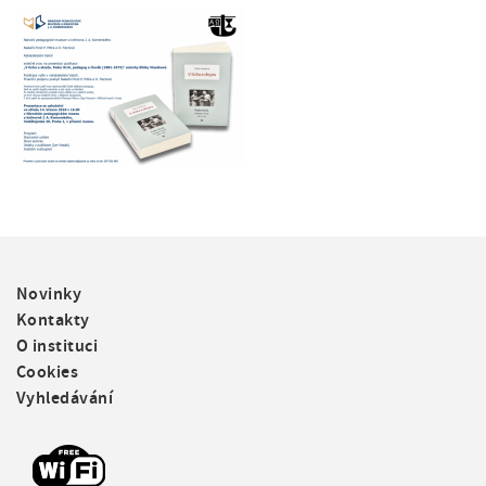
F
Novinky
o
Kontakty
o
O instituci
t
Cookies
e
Vyhledávání
r
m
e
n