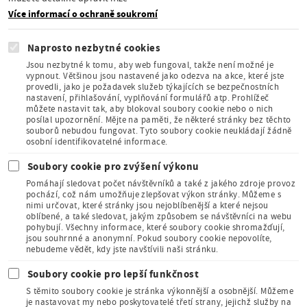
komise pro UNESCO
Více informací o ochraně soukromí
Naprosto nezbytné cookies
Jsou nezbytné k tomu, aby web fungoval, takže není možné je
vypnout. Většinou jsou nastavené jako odezva na akce, které jste
provedli, jako je požadavek služeb týkajících se bezpečnostních
Člen Asociace
nastavení, přihlašování, vyplňování formulářů atp. Prohlížeč
muzeí a galerií
můžete nastavit tak, aby blokoval soubory cookie nebo o nich
České
posílal upozornění. Mějte na paměti, že některé stránky bez těchto
republiky
souborů nebudou fungovat. Tyto soubory cookie neukládají žádně
osobní identifikovatelné informace.
Soubory cookie pro zvýšení výkonu
Pomáhají sledovat počet návštěvníků a také z jakého zdroje provoz
pochází, což nám umožňuje zlepšovat výkon stránky. Můžeme s
nimi určovat, které stránky jsou nejoblíbenější a které nejsou
oblíbené, a také sledovat, jakým způsobem se návštěvníci na webu
Člen Mezinárodního
pohybují. Všechny informace, které soubory cookie shromažďují,
sdružení pro dětskou
jsou souhrnné a anonymní. Pokud soubory cookie nepovolíte,
knihu
nebudeme vědět, kdy jste navštívili naši stránku.
Soubory cookie pro lepší funkčnost
S těmito soubory cookie je stránka výkonnější a osobnější. Můžeme
je nastavovat my nebo poskytovatelé třetí strany, jejichž služby na