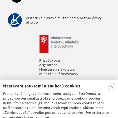
u
Historická budova muzea nemá bezbariérový
přístup
Příspěvková
organizace
Ministerstva školství,
mládeže a tělovýchovy
Clo
Nastavení soukromí a souborů cookies
se
Pro správné fungování tohoto webu, analýzu návštěvnosti a
případnou personalizaci obsahu používáme soubory cookies.
Kliknutím na tlačítko „Přijmout všechny soubory cookies“ nám
udělíte souhlas s používáním všech typů cookies. Kliknutím na
Stálá expozice pod
„Zamítnout vše“ povolíte pouze nezbytné cookies. Své preference
záštitou České
můžete detailně upravit níže