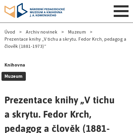
S
Úvod
Archiv novinek
Muzeum
k
D
Prezentace knihy „V tichu a skrytu. Fedor Krch, pedagog a
i
člověk (1881-1973)“
p
r
t
o
o
Knihovna
m
S
b
a
Muzeum
i
e
i
n
d
č
n
Prezentace knihy „V tichu
e
k
a
v
a skrytu. Fedor Krch,
n
o
i
a
v
g
pedagog a člověk (1881-