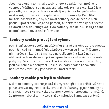
Jsou nezbytné k tomu, aby web fungoval, takže není možné je
vypnout. Většinou jsou nastavené jako odezva na akce, které jste
provedli, jako je požadavek služeb týkajících se bezpečnostních
Člen Asociace
nastavení, přihlašování, vyplňování formulářů atp. Prohlížeč
muzeí a galerií
můžete nastavit tak, aby blokoval soubory cookie nebo o nich
České
posílal upozornění. Mějte na paměti, že některé stránky bez těchto
republiky
souborů nebudou fungovat. Tyto soubory cookie neukládají žádně
osobní identifikovatelné informace.
Soubory cookie pro zvýšení výkonu
Pomáhají sledovat počet návštěvníků a také z jakého zdroje provoz
pochází, což nám umožňuje zlepšovat výkon stránky. Můžeme s
nimi určovat, které stránky jsou nejoblíbenější a které nejsou
oblíbené, a také sledovat, jakým způsobem se návštěvníci na webu
Člen Mezinárodního
pohybují. Všechny informace, které soubory cookie shromažďují,
sdružení pro dětskou
jsou souhrnné a anonymní. Pokud soubory cookie nepovolíte,
knihu
nebudeme vědět, kdy jste navštívili naši stránku.
Soubory cookie pro lepší funkčnost
S těmito soubory cookie je stránka výkonnější a osobnější. Můžeme
je nastavovat my nebo poskytovatelé třetí strany, jejichž služby na
stránkách používáme. Pokud soubory cookie nepovolíte, je možné,
že některé nebo všechny tyto služby nebudou fungovat správně.
Kudy z nudy - tipy na výlet
Uložit nastavení