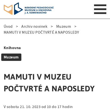
S
Úvod
Archiv novinek
Muzeum
k
D
MAMUTI V MUZEU POČTVRTÉ A NAPOSLEDY
i
p
r
t
Knihovna
o
o
S
m
Muzeum
b
i
a
e
i
d
n
MAMUTI V MUZEU
č
e
n
k
a
POČTVRTÉ A NAPOSLEDY
n
v
o
a
i
v
g
v
V sobotu 21. 10. 2023 od 10 do 17 hodin