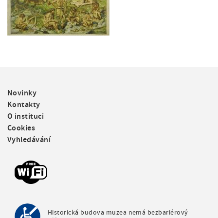
F
Novinky
o
Kontakty
o
O instituci
t
Cookies
e
Vyhledávání
r
m
e
n
u
Historická budova muzea nemá bezbariérový