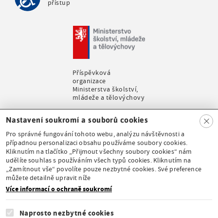
přístup
Příspěvková
organizace
Ministerstva školství,
mládeže a tělovýchovy
Clo
Nastavení soukromí a souborů cookies
se
Pro správné fungování tohoto webu, analýzu návštěvnosti a
případnou personalizaci obsahu používáme soubory cookies.
Kliknutím na tlačítko „Přijmout všechny soubory cookies“ nám
udělíte souhlas s používáním všech typů cookies. Kliknutím na
Stálá expozice pod
„Zamítnout vše“ povolíte pouze nezbytné cookies. Své preference
záštitou České
můžete detailně upravit níže
komise pro UNESCO
Více informací o ochraně soukromí
Naprosto nezbytné cookies