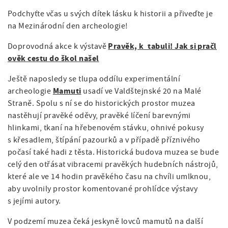
a
á
i
t
Podchyťte včas u svých dítek lásku k historii a přiveďte je
n
i
g
na Mezinárodní den archeologie!
o
a
a
Pravěk, k tabuli! Jak si pračl
Doprovodná akce k výstavě
n
ověk cestu do škol našel
v
t
i
Ještě naposledy se tlupa oddílu experimentální
i
Mamuti
archeologie
usadí ve Valdštejnské 20 na Malé
g
o
Straně. Spolu s ní se do historických prostor muzea
a
nastěhují pravěké oděvy, pravěké líčení barevnými
n
hlinkami, tkaní na hřebenovém stávku, ohnivé pokusy
c
s křesadlem, štípání pazourků a v případě příznivého
e
počasí také hadi z těsta. Historická budova muzea se bude
celý den otřásat vibracemi pravěkých hudebních nástrojů,
které ale ve 14 hodin pravěkého času na chvíli umlknou,
aby uvolnily prostor komentované prohlídce výstavy
s jejími autory.
V podzemí muzea čeká jeskyně lovců mamutů na další