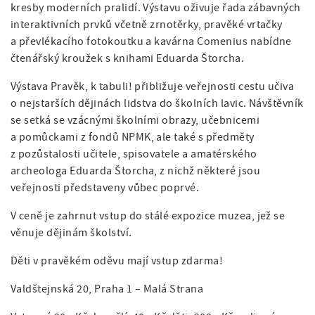
kresby moderních pralidí. Výstavu oživuje řada zábavných
interaktivních prvků včetně zrnotěrky, pravěké vrtačky
a převlékacího fotokoutku a kavárna Comenius nabídne
čtenářský kroužek s knihami Eduarda Štorcha.
Výstava Pravěk, k tabuli! přibližuje veřejnosti cestu učiva
o nejstarších dějinách lidstva do školních lavic. Návštěvník
se setká se vzácnými školními obrazy, učebnicemi
a pomůckami z fondů NPMK, ale také s předměty
z pozůstalosti učitele, spisovatele a amatérského
archeologa Eduarda Štorcha, z nichž některé jsou
veřejnosti představeny vůbec poprvé.
V ceně je zahrnut vstup do stálé expozice muzea, jež se
věnuje dějinám školství.
Děti v pravěkém oděvu mají vstup zdarma!
Valdštejnská 20, Praha 1 – Malá Strana