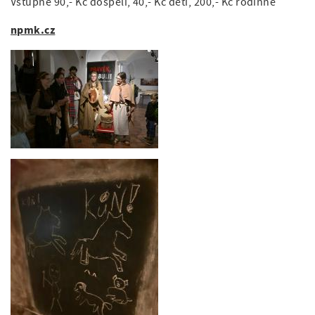
Vstupné 90,- Kč dospělí, 40,- Kč děti, 200,- Kč rodinné
npmk.cz