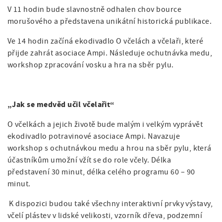
a
á
V 11 hodin bude slavnostně odhalen chov bource
t
g
n
morušového a představena unikátní historická publikace.
i
a
o
a
Ve 14 hodin začíná ekodivadlo O včelách a včelaři, které
n
t
přijde zahrát asociace Ampi. Následuje ochutnávka medu,
v
workshop zpracování vosku a hra na sběr pylu.
i
i
o
g
n
„Jak se medvěd učil včelařit“
a
O včelkách a jejich životě bude malým i velkým vyprávět
c
ekodivadlo potravinové asociace Ampi. Navazuje
e
workshop s ochutnávkou medu a hrou na sběr pylu, která
účastníkům umožní vžít se do role včely. Délka
představení 30 minut, délka celého programu 60 – 90
minut.
K dispozici budou také všechny interaktivní prvky výstavy,
včelí plástev v lidské velikosti, vzor­ník dřeva, podzemní