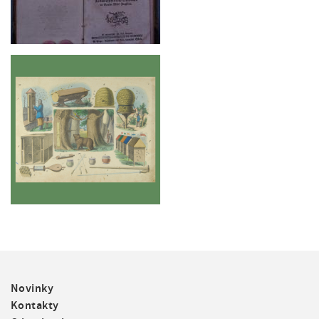
F
Novinky
o
Kontakty
o