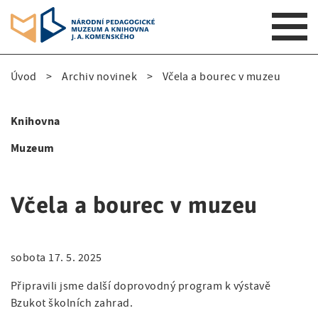
S
Úvod
Archiv novinek
Včela a bourec v muzeu
k
D
i
p
r
Knihovna
t
S
o
o
Muzeum
i
m
b
a
d
e
i
Včela a bourec v muzeu
e
n
č
n
n
k
a
sobota 17. 5. 2025
a
v
o
i
v
Připravili jsme další doprovodný program k výstavě
v
g
Bzukot školních zahrad.
i