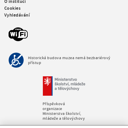
O instituci
t
Cookies
e
Vyhledávání
r
m
e
n
u
Historická budova muzea nemá bezbariérový
přístup
Příspěvková
organizace
Ministerstva školství,
mládeže a tělovýchovy