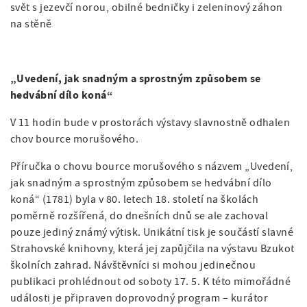
svět s jezevčí norou, obilné bedničky i zeleninový záhon
na stěně
„Uvedení, jak snadným a sprostným způsobem se
hedvábní dílo koná“
V 11 hodin bude v prostorách výstavy slavnostně odhalen
chov bource morušového.
Příručka o chovu bource morušového s názvem „Uvedení,
jak snadným a sprostným způsobem se hedvábní dílo
koná“ (1781) byla v 80. letech 18. století na školách
poměrně rozšířená, do dnešních dnů se ale zachoval
pouze jediný známý výtisk. Unikátní tisk je součástí slavné
Strahovské knihovny, která jej zapůjčila na výstavu Bzukot
školních zahrad. Návštěvníci si mohou jedinečnou
publikaci prohlédnout od soboty 17. 5. K této mimořádné
události je připraven doprovodný program – kurátor