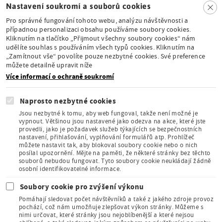
Clo
Nastavení soukromí a souborů cookies
se
Pro správné fungování tohoto webu, analýzu návštěvnosti a
případnou personalizaci obsahu používáme soubory cookies.
Kliknutím na tlačítko „Přijmout všechny soubory cookies“ nám
udělíte souhlas s používáním všech typů cookies. Kliknutím na
Stálá expozice pod
„Zamítnout vše“ povolíte pouze nezbytné cookies. Své preference
záštitou České
můžete detailně upravit níže
komise pro UNESCO
Více informací o ochraně soukromí
Naprosto nezbytné cookies
Jsou nezbytné k tomu, aby web fungoval, takže není možné je
vypnout. Většinou jsou nastavené jako odezva na akce, které jste
provedli, jako je požadavek služeb týkajících se bezpečnostních
Člen Asociace
nastavení, přihlašování, vyplňování formulářů atp. Prohlížeč
muzeí a galerií
můžete nastavit tak, aby blokoval soubory cookie nebo o nich
České
posílal upozornění. Mějte na paměti, že některé stránky bez těchto
republiky
souborů nebudou fungovat. Tyto soubory cookie neukládají žádně
osobní identifikovatelné informace.
Soubory cookie pro zvýšení výkonu
Pomáhají sledovat počet návštěvníků a také z jakého zdroje provoz
pochází, což nám umožňuje zlepšovat výkon stránky. Můžeme s
nimi určovat, které stránky jsou nejoblíbenější a které nejsou