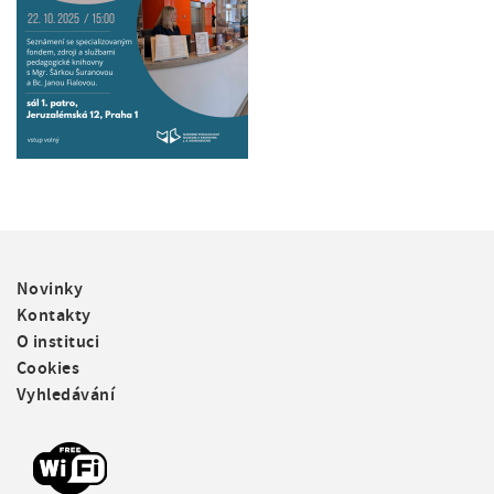
F
Novinky
o
Kontakty
o
O instituci
t
Cookies
e
Vyhledávání
r
m
e
n
u