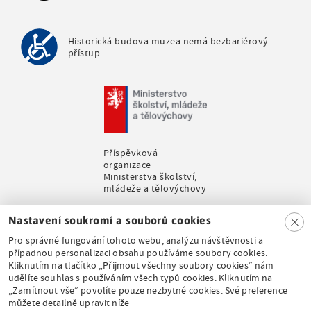
Historická budova muzea nemá bezbariérový
přístup
Příspěvková
organizace
Ministerstva školství,
mládeže a tělovýchovy
Clo
Nastavení soukromí a souborů cookies
se
Pro správné fungování tohoto webu, analýzu návštěvnosti a
případnou personalizaci obsahu používáme soubory cookies.
Kliknutím na tlačítko „Přijmout všechny soubory cookies“ nám
udělíte souhlas s používáním všech typů cookies. Kliknutím na
Stálá expozice pod
„Zamítnout vše“ povolíte pouze nezbytné cookies. Své preference
záštitou České
můžete detailně upravit níže
komise pro UNESCO