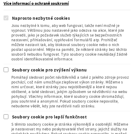
Více informací o ochraně soukromí
Naprosto nezbytné cookies
Jsou nezbytné k tomu, aby web fungoval, takže není možné je
vypnout. Většinou jsou nastavené jako odezva na akce, které jste
provedli, jako je požadavek služeb týkajících se bezpečnostních
Člen Asociace
nastavení, přihlašování, vyplňování formulářů atp. Prohlížeč
muzeí a galerií
můžete nastavit tak, aby blokoval soubory cookie nebo o nich
České
posílal upozornění. Mějte na paměti, že některé stránky bez těchto
republiky
souborů nebudou fungovat. Tyto soubory cookie neukládají žádně
osobní identifikovatelné informace.
Soubory cookie pro zvýšení výkonu
Pomáhají sledovat počet návštěvníků a také z jakého zdroje provoz
pochází, což nám umožňuje zlepšovat výkon stránky. Můžeme s
nimi určovat, které stránky jsou nejoblíbenější a které nejsou
oblíbené, a také sledovat, jakým způsobem se návštěvníci na webu
Člen Mezinárodního
pohybují. Všechny informace, které soubory cookie shromažďují,
sdružení pro dětskou
jsou souhrnné a anonymní. Pokud soubory cookie nepovolíte,
knihu
nebudeme vědět, kdy jste navštívili naši stránku.
Soubory cookie pro lepší funkčnost
S těmito soubory cookie je stránka výkonnější a osobnější. Můžeme
je nastavovat my nebo poskytovatelé třetí strany, jejichž služby na
stránkách používáme. Pokud soubory cookie nepovolíte, je možné,