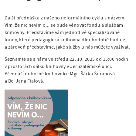
a
v
á
t
i
n
i
Další přednáška z našeho neformálního cyklu s názvem
o
g
a
Vím, že nic nevím o... se bude věnovat fondu a službám
n
knihovny. Představíme vám jednotlivé specializované
a
v
fondy, které pedagogická knihovna dlouhodobě buduje,
t
i
a zároveň představíme, jaké služby u nás můžete využívat.
i
g
Seznamte se s námi ve středu 22. 10. 2025 od 15:00 hodin
o
v prostorách sálku knihovny v Jeruzalémské ulici.
a
Přednáší odborné knihovnice Mgr. Šárka Šuranová
n
c
a Bc. Jana Fialová.
e