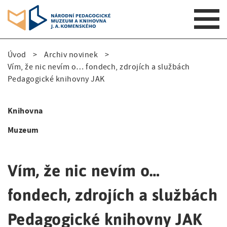
S
Úvod
Archiv novinek
k
D
Vím, že nic nevím o… fondech, zdrojích a službách
i
Pedagogické knihovny JAK
p
r
t
o
o
Knihovna
m
S
b
a
Muzeum
i
e
i
n
d
č
n
Vím, že nic nevím o…
e
k
a
v
fondech, zdrojích a službách
n
o
i
a
v
g
Pedagogické knihovny JAK