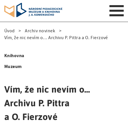
S
Úvod
Archiv novinek
k
D
Vím, že nic nevím o… Archivu P. Pittra a O. Fierzové
i
p
r
t
Knihovna
o
o
S
m
Muzeum
b
i
a
e
i
d
n
Vím, že nic nevím o…
č
e
n
k
a
Archivu P. Pittra
n
v
o
a
i
a O. Fierzové
v
g
v