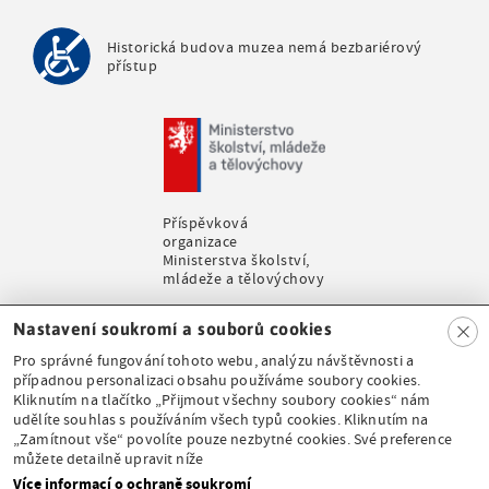
Historická budova muzea nemá bezbariérový
přístup
Příspěvková
organizace
Ministerstva školství,
mládeže a tělovýchovy
Clo
Nastavení soukromí a souborů cookies
se
Pro správné fungování tohoto webu, analýzu návštěvnosti a
případnou personalizaci obsahu používáme soubory cookies.
Kliknutím na tlačítko „Přijmout všechny soubory cookies“ nám
udělíte souhlas s používáním všech typů cookies. Kliknutím na
Stálá expozice pod
„Zamítnout vše“ povolíte pouze nezbytné cookies. Své preference
záštitou České
můžete detailně upravit níže
komise pro UNESCO
Více informací o ochraně soukromí