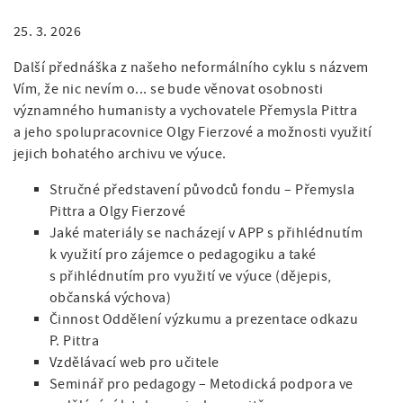
a
á
i
t
25. 3. 2026
n
i
g
o
Další přednáška z našeho neformálního cyklu s názvem
a
a
n
Vím, že nic nevím o... se bude věnovat osobnosti
v
t
významného humanisty a vychovatele Přemysla Pittra
a jeho spolupracovnice Olgy Fierzové a možnosti využití
i
i
jejich bohatého archivu ve výuce.
g
o
Stručné představení původců fondu – Přemysla
a
n
Pittra a Olgy Fierzové
c
Jaké materiály se nacházejí v APP s přihlédnutím
k využití pro zájemce o pedagogiku a také
e
s přihlédnutím pro využití ve výuce (dějepis,
občanská výchova)
Činnost Oddělení výzkumu a prezentace odkazu
P. Pittra
Vzdělávací web pro učitele
Seminář pro pedagogy – Metodická podpora ve