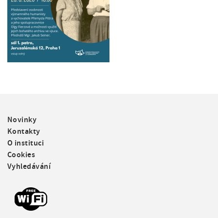
F
Novinky
o
Kontakty
o
O instituci
t
Cookies
e
Vyhledávání
r
m
e
n
u