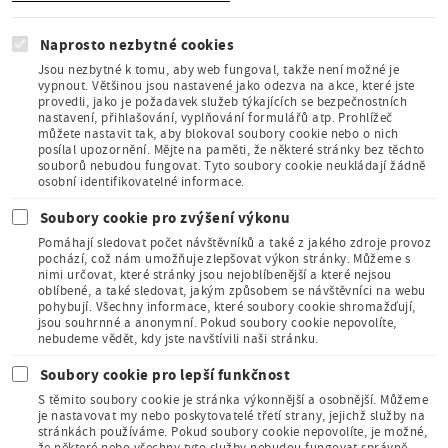
Naprosto nezbytné cookies
Jsou nezbytné k tomu, aby web fungoval, takže není možné je
vypnout. Většinou jsou nastavené jako odezva na akce, které jste
provedli, jako je požadavek služeb týkajících se bezpečnostních
Člen Asociace
nastavení, přihlašování, vyplňování formulářů atp. Prohlížeč
muzeí a galerií
můžete nastavit tak, aby blokoval soubory cookie nebo o nich
České
posílal upozornění. Mějte na paměti, že některé stránky bez těchto
republiky
souborů nebudou fungovat. Tyto soubory cookie neukládají žádně
osobní identifikovatelné informace.
Soubory cookie pro zvýšení výkonu
Pomáhají sledovat počet návštěvníků a také z jakého zdroje provoz
pochází, což nám umožňuje zlepšovat výkon stránky. Můžeme s
nimi určovat, které stránky jsou nejoblíbenější a které nejsou
oblíbené, a také sledovat, jakým způsobem se návštěvníci na webu
Člen Mezinárodního
pohybují. Všechny informace, které soubory cookie shromažďují,
sdružení pro dětskou
jsou souhrnné a anonymní. Pokud soubory cookie nepovolíte,
knihu
nebudeme vědět, kdy jste navštívili naši stránku.
Soubory cookie pro lepší funkčnost
S těmito soubory cookie je stránka výkonnější a osobnější. Můžeme
je nastavovat my nebo poskytovatelé třetí strany, jejichž služby na
stránkách používáme. Pokud soubory cookie nepovolíte, je možné,
že některé nebo všechny tyto služby nebudou fungovat správně.