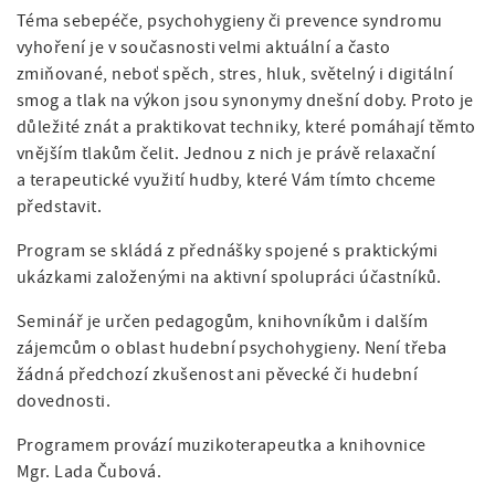
Téma sebepéče, psychohygieny či prevence syndromu
vyhoření je v současnosti velmi aktuální a často
zmiňované, neboť spěch, stres, hluk, světelný i digitální
smog a tlak na výkon jsou synonymy dnešní doby. Proto je
důležité znát a praktikovat techniky, které pomáhají těmto
vnějším tlakům čelit. Jednou z nich je právě relaxační
a terapeutické využití hudby, které Vám tímto chceme
představit.
Program se skládá z přednášky spojené s praktickými
ukázkami založenými na aktivní spolupráci účastníků.
Seminář je určen pedagogům, knihovníkům i dalším
zájemcům o oblast hudební psychohygieny. Není třeba
žádná předchozí zkušenost ani pěvecké či hudební
dovednosti.
Programem provází muzikoterapeutka a knihovnice
Mgr. Lada Čubová.