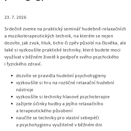
a
v
á
t
i
n
i
23. 7. 2026
o
g
a
n
Srdečně zveme na praktický seminář hudebně-relaxačních
a
v
a muzikoterapeutických technik, na kterém se nejen
t
dozvíte, jak zvuk, hluk, ticho či zpěv působí na člověka, ale
i
také si vyzkoušíte praktické techniky, které budete moci
i
g
využívat v běžném životě k podpoře svého psychického
o
i fyzického zdraví.
a
n
c
dozvíte se pravidla hudební psychohygieny
vyzkoušíte si hru na rozličné relaxační hudební
e
nástroje
vyzkoušíte si techniky hlasové psychoterapie
zažijete účinky hudby a jejího relaxačního
a terapeutického působení
naučíte se techniky pro vlastní sebepéči
a psychohygienu využitelné v běžném dni