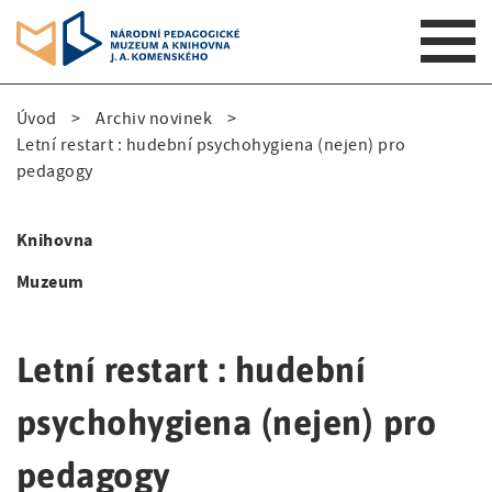
S
Úvod
Archiv novinek
k
D
Letní restart : hudební psychohygiena (nejen) pro
i
pedagogy
p
r
t
o
o
Knihovna
m
S
b
a
Muzeum
i
e
i
n
d
č
n
Letní restart : hudební
e
k
a
v
psychohygiena (nejen) pro
n
o
i
a
v
g
pedagogy