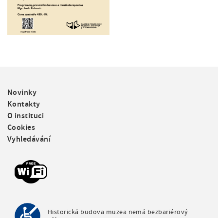
F
Novinky
o
Kontakty
o
O instituci
t
Cookies
e
Vyhledávání
r
m
e
n
u
Historická budova muzea nemá bezbariérový