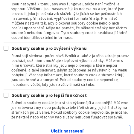
Jsou nezbytné k tomu, aby web fungoval, takže není možné je
vypnout. Většinou jsou nastavené jako odezva na akce, které jste
provedli, jako je požadavek služeb týkajících se bezpečnostních
Člen Asociace
nastavení, přihlašování, vyplňování formulářů atp. Prohlížeč
muzeí a galerií
můžete nastavit tak, aby blokoval soubory cookie nebo o nich
České
posílal upozornění. Mějte na paměti, že některé stránky bez těchto
republiky
souborů nebudou fungovat. Tyto soubory cookie neukládají žádně
osobní identifikovatelné informace.
Soubory cookie pro zvýšení výkonu
Pomáhají sledovat počet návštěvníků a také z jakého zdroje provoz
pochází, což nám umožňuje zlepšovat výkon stránky. Můžeme s
nimi určovat, které stránky jsou nejoblíbenější a které nejsou
oblíbené, a také sledovat, jakým způsobem se návštěvníci na webu
Člen Mezinárodního
pohybují. Všechny informace, které soubory cookie shromažďují,
sdružení pro dětskou
jsou souhrnné a anonymní. Pokud soubory cookie nepovolíte,
knihu
nebudeme vědět, kdy jste navštívili naši stránku.
Soubory cookie pro lepší funkčnost
S těmito soubory cookie je stránka výkonnější a osobnější. Můžeme
je nastavovat my nebo poskytovatelé třetí strany, jejichž služby na
stránkách používáme. Pokud soubory cookie nepovolíte, je možné,
že některé nebo všechny tyto služby nebudou fungovat správně.
Kudy z nudy - tipy na výlet
Uložit nastavení