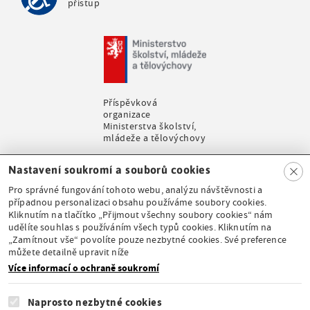
přístup
Příspěvková
organizace
Ministerstva školství,
mládeže a tělovýchovy
Clo
Nastavení soukromí a souborů cookies
se
Pro správné fungování tohoto webu, analýzu návštěvnosti a
případnou personalizaci obsahu používáme soubory cookies.
Kliknutím na tlačítko „Přijmout všechny soubory cookies“ nám
udělíte souhlas s používáním všech typů cookies. Kliknutím na
Stálá expozice pod
„Zamítnout vše“ povolíte pouze nezbytné cookies. Své preference
záštitou České
můžete detailně upravit níže
komise pro UNESCO
Více informací o ochraně soukromí
Naprosto nezbytné cookies