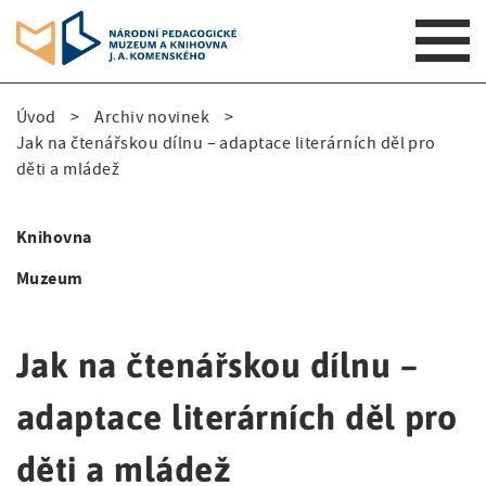
S
Úvod
Archiv novinek
k
D
Jak na čtenářskou dílnu – adaptace literárních děl pro
i
děti a mládež
p
r
t
o
o
Knihovna
m
S
b
a
Muzeum
i
e
i
n
d
č
n
Jak na čtenářskou dílnu –
e
k
a
v
adaptace literárních děl pro
n
o
i
a
v
g
děti a mládež