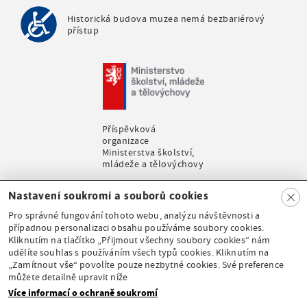
Historická budova muzea nemá bezbariérový
přístup
Příspěvková
organizace
Ministerstva školství,
mládeže a tělovýchovy
Clo
Nastavení soukromí a souborů cookies
se
Pro správné fungování tohoto webu, analýzu návštěvnosti a
případnou personalizaci obsahu používáme soubory cookies.
Kliknutím na tlačítko „Přijmout všechny soubory cookies“ nám
udělíte souhlas s používáním všech typů cookies. Kliknutím na
Stálá expozice pod
„Zamítnout vše“ povolíte pouze nezbytné cookies. Své preference
záštitou České
můžete detailně upravit níže
komise pro UNESCO
Více informací o ochraně soukromí