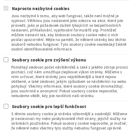
Naprosto nezbytné cookies
Jsou nezbytné k tomu, aby web fungoval, takže není možné je
vypnout. Většinou jsou nastavené jako odezva na akce, které jste
provedli, jako je požadavek služeb týkajících se bezpečnostních
Člen Asociace
nastavení, přihlašování, vyplňování formulářů atp. Prohlížeč
muzeí a galerií
můžete nastavit tak, aby blokoval soubory cookie nebo o nich
České
posílal upozornění. Mějte na paměti, že některé stránky bez těchto
republiky
souborů nebudou fungovat. Tyto soubory cookie neukládají žádně
osobní identifikovatelné informace.
Soubory cookie pro zvýšení výkonu
Pomáhají sledovat počet návštěvníků a také z jakého zdroje provoz
pochází, což nám umožňuje zlepšovat výkon stránky. Můžeme s
nimi určovat, které stránky jsou nejoblíbenější a které nejsou
oblíbené, a také sledovat, jakým způsobem se návštěvníci na webu
Člen Mezinárodního
pohybují. Všechny informace, které soubory cookie shromažďují,
sdružení pro dětskou
jsou souhrnné a anonymní. Pokud soubory cookie nepovolíte,
knihu
nebudeme vědět, kdy jste navštívili naši stránku.
Soubory cookie pro lepší funkčnost
S těmito soubory cookie je stránka výkonnější a osobnější. Můžeme
je nastavovat my nebo poskytovatelé třetí strany, jejichž služby na
stránkách používáme. Pokud soubory cookie nepovolíte, je možné,
že některé nebo všechny tyto služby nebudou fungovat správně.