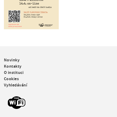
F
Novinky
o
Kontakty
o
O instituci
t
Cookies
e
Vyhledávání
r
m
e
n
u