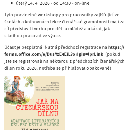
úterý 14. 4. 2026 - od 14:30 - on-line
Tyto pravidelné workshopy pro pracovníky zajišťující ve
školách a knihovnách lekce čtenářské gramotnosti mají za
cíl představit tvorbu pro děti a mládež a ukázat, jak
s knihou pracovat ve výuce.
https://
Účast je bezplatná. Nutná předchozí registrace na
forms.office.com/e/DusYzE4EiL?origin=lprLink
(pokud
jste se registrovali na některou z předchozích čtenářských
dílen roku 2026, netřeba se přihlašovat opakovaně)