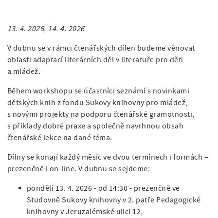
a
v
á
t
i
n
i
13. 4. 2026, 14. 4. 2026
o
g
a
n
V dubnu se v rámci čtenářských dílen budeme věnovat
a
v
oblasti adaptací literárních děl v literatuře pro děti
t
a mládež.
i
i
g
Během workshopu se účastníci seznámí s novinkami
dětských knih z fondu Sukovy knihovny pro mládež,
o
a
s novými projekty na podporu čtenářské gramotnosti,
n
c
s příklady dobré praxe a společně navrhnou obsah
čtenářské lekce na dané téma.
e
Dílny se konají každý měsíc ve dvou termínech i formách –
prezenčně i on-line. V dubnu se sejdeme:
pondělí 13. 4. 2026 - od 14:30 - prezenčně ve
Studovně Sukovy knihovny v 2. patře Pedagogické
knihovny v Jeruzalémské ulici 12,