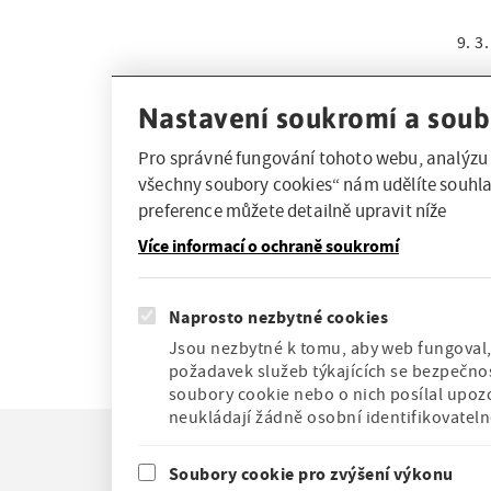
e
i
n
e
9. 3
č
g
n
Srde
k
a
a
kter
Nastavení soukromí a soub
o
t
knih
v
Pro správné fungování tohoto webu, analýzu 
o zá
v
i
všechny soubory cookies“ nám udělíte souhla
i
á
Dop
o
preference můžete detailně upravit níže
g
17
v
Více informací o ochraně soukromí
n
n
a
Vstu
a
t
Naprosto nezbytné cookies
v
i
Jsou nezbytné k tomu, aby web fungoval, 
i
požadavek služeb týkajících se bezpečnos
o
soubory cookie nebo o nich posílal upoz
g
neukládají žádně osobní identifikovatel
n
a
F
Novinky
Soubory cookie pro zvýšení výkonu
c
o