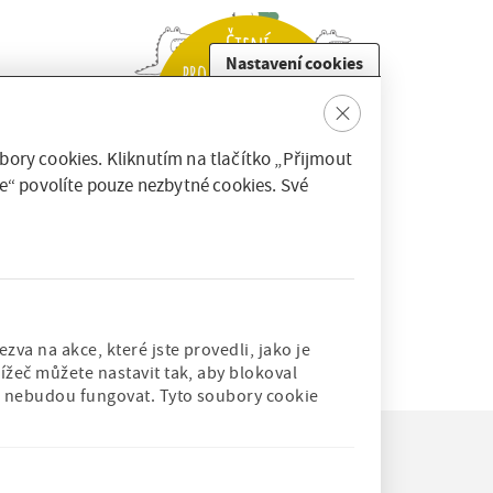
Nastavení cookies
 šesti let,
Clos
ou českou
e
nížku
ory cookies. Kliknutím na tlačítko „Přijmout
e“ povolíte pouze nezbytné cookies. Své
a odpoledne
va@npmk.cz
.
va na akce, které jste provedli, jako je
ížeč můžete nastavit tak, aby blokoval
rů nebudou fungovat. Tyto soubory cookie