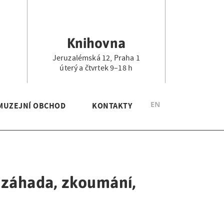
Knihovna
Jeruzalémská 12, Praha 1
.
úterý a čtvrtek 9–18 h
EN
MUZEJNÍ OBCHOD
KONTAKTY
a záhada, zkoumání,