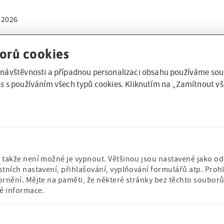
. 2026
čně zveme na další čtenářské setkání dospělých a dětí zhruba do
pondělí 9. března 2026
é se uskuteční v
. Přečteme s dětmi nov
orů cookies
u, ukážeme literaturu z našeho fondu pro děti a budeme číst k
návštěvnosti a případnou personalizaci obsahu používáme soub
hadném tlačítku objeveném v lese.
s s používáním všech typů cookies. Kliknutím na „Zamítnout vš
10 hodin
oledne v
se budeme věnovat dětem zhruba do tří let 
 hodin
starším dětem mezi čtyřmi a šesti lety.
fialo
p je volný, poprosíme jen o registraci na mailové adrese
takže není možné je vypnout. Většinou jsou nastavené jako odez
tních nastavení, přihlašování, vyplňování formulářů atp. Prohl
ornění. Mějte na paměti, že některé stránky bez těchto soubo
né informace.