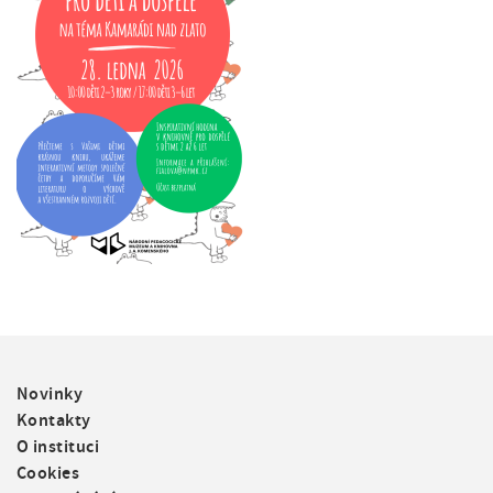
F
Novinky
o
Kontakty
o
O instituci
t
Cookies
e