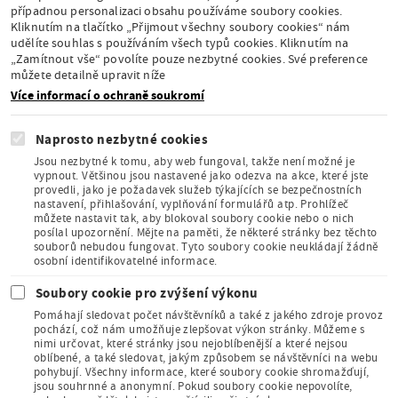
případnou personalizaci obsahu používáme soubory cookies.
Kliknutím na tlačítko „Přijmout všechny soubory cookies“ nám
udělíte souhlas s používáním všech typů cookies. Kliknutím na
Stálá expozice pod
„Zamítnout vše“ povolíte pouze nezbytné cookies. Své preference
záštitou České
můžete detailně upravit níže
komise pro UNESCO
Více informací o ochraně soukromí
Naprosto nezbytné cookies
Jsou nezbytné k tomu, aby web fungoval, takže není možné je
vypnout. Většinou jsou nastavené jako odezva na akce, které jste
provedli, jako je požadavek služeb týkajících se bezpečnostních
Člen Asociace
nastavení, přihlašování, vyplňování formulářů atp. Prohlížeč
muzeí a galerií
můžete nastavit tak, aby blokoval soubory cookie nebo o nich
České
posílal upozornění. Mějte na paměti, že některé stránky bez těchto
republiky
souborů nebudou fungovat. Tyto soubory cookie neukládají žádně
osobní identifikovatelné informace.
Soubory cookie pro zvýšení výkonu
Pomáhají sledovat počet návštěvníků a také z jakého zdroje provoz
pochází, což nám umožňuje zlepšovat výkon stránky. Můžeme s
nimi určovat, které stránky jsou nejoblíbenější a které nejsou
oblíbené, a také sledovat, jakým způsobem se návštěvníci na webu
Člen Mezinárodního
pohybují. Všechny informace, které soubory cookie shromažďují,
sdružení pro dětskou
jsou souhrnné a anonymní. Pokud soubory cookie nepovolíte,
knihu