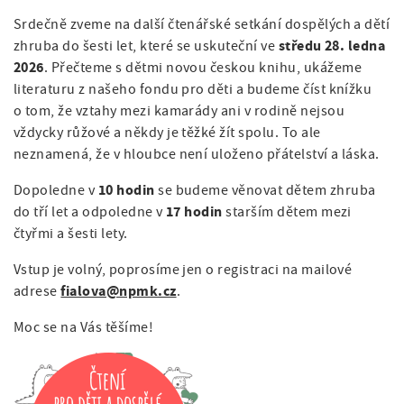
a
á
i
t
Srdečně zveme na další čtenářské setkání dospělých a dětí
n
i
středu 28. ledna
g
zhruba do šesti let, které se uskuteční ve
o
2026
. Přečteme s dětmi novou českou knihu, ukážeme
a
a
n
literaturu z našeho fondu pro děti a budeme číst knížku
v
t
o tom, že vztahy mezi kamarády ani v rodině nejsou
vždycky růžové a někdy je těžké žít spolu. To ale
i
i
neznamená, že v hloubce není uloženo přátelství a láska.
g
o
10 hodin
Dopoledne v
se budeme věnovat dětem zhruba
a
n
17 hodin
do tří let a odpoledne v
starším dětem mezi
c
čtyřmi a šesti lety.
e
Vstup je volný, poprosíme jen o registraci na mailové
fialova@npmk.cz
adrese
.
Moc se na Vás těšíme!