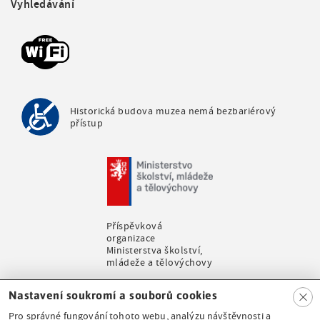
Vyhledávání
r
m
e
n
u
Historická budova muzea nemá bezbariérový
přístup
Příspěvková
organizace
Ministerstva školství,
mládeže a tělovýchovy
Clo
Nastavení soukromí a souborů cookies
se
Pro správné fungování tohoto webu, analýzu návštěvnosti a