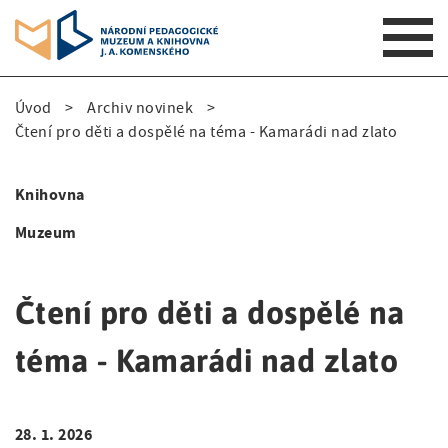
S
Úvod
Archiv novinek
k
D
Čtení pro děti a dospělé na téma - Kamarádi nad zlato
i
p
r
t
Knihovna
o
o
S
m
Muzeum
b
i
a
e
i
d
n
Čtení pro děti a dospělé na
č
e
n
k
a
téma - Kamarádi nad zlato
n
v
o
a
i
v
g
v
28. 1. 2026