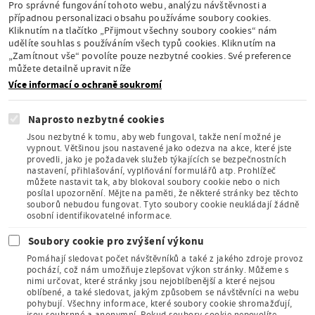
Pro správné fungování tohoto webu, analýzu návštěvnosti a
případnou personalizaci obsahu používáme soubory cookies.
Příspěvková
Kliknutím na tlačítko „Přijmout všechny soubory cookies“ nám
organizace
udělíte souhlas s používáním všech typů cookies. Kliknutím na
Ministerstva školství,
„Zamítnout vše“ povolíte pouze nezbytné cookies. Své preference
mládeže a tělovýchovy
můžete detailně upravit níže
Více informací o ochraně soukromí
Naprosto nezbytné cookies
Jsou nezbytné k tomu, aby web fungoval, takže není možné je
vypnout. Většinou jsou nastavené jako odezva na akce, které jste
provedli, jako je požadavek služeb týkajících se bezpečnostních
Stálá expozice pod
nastavení, přihlašování, vyplňování formulářů atp. Prohlížeč
záštitou České
můžete nastavit tak, aby blokoval soubory cookie nebo o nich
komise pro UNESCO
posílal upozornění. Mějte na paměti, že některé stránky bez těchto
souborů nebudou fungovat. Tyto soubory cookie neukládají žádně
osobní identifikovatelné informace.
Soubory cookie pro zvýšení výkonu
Pomáhají sledovat počet návštěvníků a také z jakého zdroje provoz
pochází, což nám umožňuje zlepšovat výkon stránky. Můžeme s
Člen Asociace
nimi určovat, které stránky jsou nejoblíbenější a které nejsou
muzeí a galerií
oblíbené, a také sledovat, jakým způsobem se návštěvníci na webu
České
pohybují. Všechny informace, které soubory cookie shromažďují,
republiky
jsou souhrnné a anonymní. Pokud soubory cookie nepovolíte,