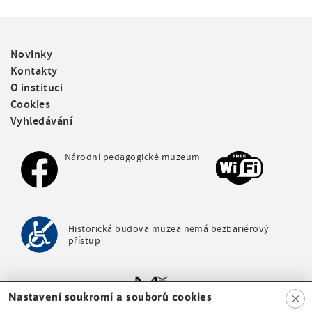
F
Novinky
o
Kontakty
o
O instituci
t
Cookies
e
Vyhledávání
r
m
e
Národní pedagogické muzeum
n
u
Historická budova muzea nemá bezbariérový
přístup
Clo
Nastavení soukromí a souborů cookies
se