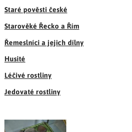
a
á
t
Staré pověsti české
n
i
o
a
Starověké Řecko a Řím
n
v
Řemeslníci a jejich dílny
i
g
Husité
a
Léčivé rostliny
c
e
Jedovaté rostliny