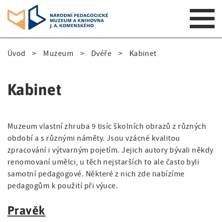
S
Úvod
Muzeum
Dvéře
Kabinet
k
D
i
p
r
Kabinet
t
o
o
m
b
Muzeum vlastní zhruba 9 tisíc školních obrazů z různých
a
e
období a s různými náměty. Jsou vzácné kvalitou
i
zpracování i výtvarným pojetím. Jejich autory bývali někdy
n
č
renomovaní umělci, u těch nejstarších to ale často byli
n
k
samotní pedagogové. Některé z nich zde nabízíme
a
pedagogům k použití při výuce.
v
o
i
v
Pravěk
g