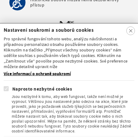
přístup
Clo
Nastavení soukromí a souborů cookies
se
Pro správné fungování tohoto webu, analýzu návštěvnosti a
případnou personalizaci obsahu používáme soubory cookies.
Příspěvková
Kliknutím na tlačítko „Přijmout všechny soubory cookies“ nám
organizace
udělíte souhlas s používáním všech typů cookies. Kliknutím na
Ministerstva školství,
„Zamítnout vše“ povolíte pouze nezbytné cookies. Své preference
mládeže a tělovýchovy
můžete detailně upravit níže
Více informací o ochraně soukromí
Naprosto nezbytné cookies
Jsou nezbytné k tomu, aby web fungoval, takže není možné je
vypnout. Většinou jsou nastavené jako odezva na akce, které jste
Stálá expozice pod
provedli, jako je požadavek služeb týkajících se bezpečnostních
nastavení, přihlašování, vyplňování formulářů atp. Prohlížeč
záštitou České
můžete nastavit tak, aby blokoval soubory cookie nebo o nich
komise pro UNESCO
posílal upozornění. Mějte na paměti, že některé stránky bez těchto
souborů nebudou fungovat. Tyto soubory cookie neukládají žádně
osobní identifikovatelné informace.