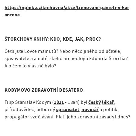
https://npmk.cz/knihovna/akce/trenovani-pameti-v-kar
antene
ŠTORCHOVY KNIHY: KDO, KDE, JAK, PROČ?
Četli jste Lovce mamutů? Nebo něco jiného od učitele,
spisovatele a amatérského archeologa Eduarda Štorcha?
A o čem to vlastně bylo?
KODYMOVO ZDRAVOTNÍ DESATERO
1811
český
lékař
Filip Stanislav Kodym (
- 1884) byl
,
spisovatel
novinář
přírodovědec, odborný
,
a politik,
propagátor vzdělávání. Platí jeho zdravotní zásady i dnes?