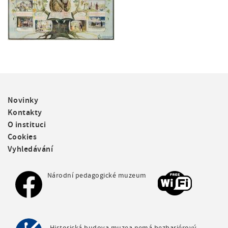
F
Novinky
o
Kontakty
o
O instituci
t
Cookies
e
Vyhledávání
r
m
e
Národní pedagogické muzeum
n
u
Historická budova muzea nemá bezbariérový