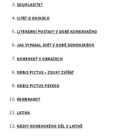
a
á
SOUHLASÍTE?
t
n
i
CITÁT O KNIHÁCH
o
a
n
LITERÁRNÍ POSTAVY V DOBĚ KOMENSKÉHO
v
JAK VYPADAL SVĚT V DOBĚ KOMENSKÉHO
i
g
KOMENSKÝ V OBRAZECH
a
ORBIS PICTUS – ZVUKY ZVÍŘAT
c
ORBIS PICTUS PEXESO
e
REMBRANDT
LATINA
NÁZVY KOMENSKÉHO DĚL V LATINĚ