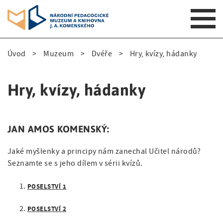
S
Úvod
Muzeum
Dvéře
Hry, kvízy, hádanky
k
D
i
p
r
Hry, kvízy, hádanky
t
o
o
m
b
a
JAN AMOS KOMENSKÝ:
e
i
n
Jaké myšlenky a principy nám zanechal Učitel národů?
č
n
Seznamte se s jeho dílem v sérii kvízů.
k
a
v
POSELSTVÍ 1
o
i
v
POSELSTVÍ 2
g