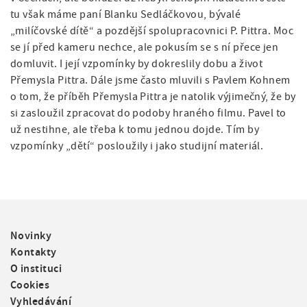
tu však máme paní Blanku Sedláčkovou, bývalé
„milíčovské dítě“ a pozdější spolupracovnici P. Pittra. Moc
se jí před kameru nechce, ale pokusím se s ní přece jen
domluvit. I její vzpomínky by dokreslily dobu a život
Přemysla Pittra. Dále jsme často mluvili s Pavlem Kohnem
o tom, že příběh Přemysla Pittra je natolik výjimečný, že by
si zasloužil zpracovat do podoby hraného filmu. Pavel to
už nestihne, ale třeba k tomu jednou dojde. Tím by
vzpomínky „dětí“ posloužily i jako studijní materiál.
F
Novinky
o
Kontakty
o
O instituci
t
Cookies
e
Vyhledávání
r