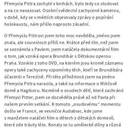
Přemysla Pittra zachytil v knihách, bylo tedy co studovat
a na co navazovat. Osobní svědectví zachycené kamerou,
v době, kdy se v médiích objevovaly zprávy o popírání
holokaustu, nám přišlo naprosto zásadní.
O Přemyslu Pittrovi jsem toho moc nevěděla, jméno jsem
znala, ale souvislosti příliš ne. Krátce před tím, než jsem
se seznámila s Pavlem, jsem natáčela dokumentární film
o tom, jak vzniká opera Brundibár s Dětskou operou
Praha. Vzniklo z toho DVD, na kterém jsou kromě záznamu
opery také zachyceny vzpomínky těch, kteří se Brundibára
účastnili v Terezíně. Při této příležitosti jsem na jméno
Přemysla Pittra narazila, a také na informace o Miličově
domě a Hagiboru. Nicméně o osudech dětí, které zachránil
Přemysl Pitter, jsem se dozvěděla právě až od Pavla při
našem prvním setkání. K tomuto „osudovému“ momentu
došlo ve Francii, ve vesničce Audabiac, kde jsme
s manželem natáčeli film o dětech z dětských domovů,
které zde trávily léto. Konaly se tu umělecké dílny a různá