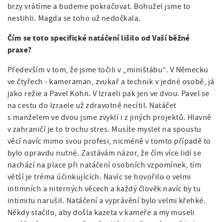
brzy vrátíme a budeme pokračovat. Bohužel jsme to
nestihli. Magda se toho už nedočkala.
Čím se toto specifické natáčení lišilo od Vaší běžné
praxe?
Především v tom, že jsme točili v „miništábu“. V Německu
ve čtyřech - kameraman, zvukař a technik v jedné osobě, já
jako režie a Pavel Kohn. V Izraeli pak jen ve dvou. Pavel se
na cestu do Izraele už zdravotně necítil. Natáčet
s manželem ve dvou jsme zvyklí i z jiných projektů. Hlavně
v zahraničí je to trochu stres. Musíte myslet na spoustu
věcí navíc mimo svou profesi, nicméně v tomto případě to
bylo opravdu nutné. Zastávám názor, že čím více lidí se
nachází na place při natáčení osobních vzpomínek, tím
větší je tréma účinkujících. Navíc se hovořilo o velmi
intimních a niterných věcech a každý člověk navíc by tu
intimitu narušil. Natáčení a vyprávění bylo velmi křehké.
Někdy stačilo, aby došla kazeta v kameře a my museli