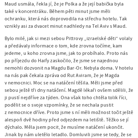
Maud usmála, řekla jí, že je Polka a že její babička byla
také v koncentráku. Během pěti minut jsme měli
ochranku, která nás doprovodila na střechu hotelu. Tak
vznikly asi za dvacet minut nadhledy na Tel Aviv s Maud.
Bylo milé, jak si mezi sebou Pittrovy „izraelské děti“ volaly
a předávaly informace o tom, kde zrovna točíme, kam
jedeme, u koho zrovna jsme, jak to probíhalo. Proto nás
po příjezdu do Haify zaskočilo, že jsme se najednou
nemohli dozvonit na Magdu Bar-Or. Nebyla doma. V hotelu
na nás pak čekala zpráva od Rut Aviram, že je Magda
v nemocnici. Moc se na natáčení těšila. Měli jsme před
sebou ještě tři dny natáčení. Magdě lékaři ovšem sdělili, že
ji pustí nejdříve za týden. Ona však toho chtěla tolik říci,
podělit se o svoje vzpomínky, že se nechala pustit
z nemocnice dříve. Proto jsme s ní měli možnost točit ještě
alespoň dvě hodiny před odjezdem na letiště. Těžko se jí
dýchalo. Měla jsem pocit, že musíme natáčení ukončit.
Jinak by nám uletělo letadlo. Domluvili jsme se tedy, že se