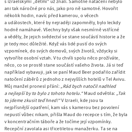
s izraelskými „dětmi“ už znali. Samotné natáčení nebylo
ani tak náročné pro nás, jako pro ně samotné. Hovořit
několik hodin, navíc před kamerou, o věcech
a událostech, které by nejraději zapomněly, bylo leckdy
hodně namáhavé. Všechny byly však nesmírně vstřícné
a věděly, že jejich svědectví se stane součástí historie a že
je tedy moc důležité. Když vás lidé pustí do svých
vzpomínek, do svých domovů, svých životů, vždycky si
vytvoříte osobní vztah. V tu chvíli spolu něco prožíváte,
něco, co se prostě stane součástí vašeho života. Já si teď
například vybavuji, jak se paní Maud Beer podařilo zařídit
natočení záběrů z jednoho z nejvyšších hotelů v Tel Avivu.
Můj manžel pronesl přání:
„Rád bych natočil nadhled
a nejlepší by to bylo z tohoto hotelu.“
Maud odvětila:
„Tak
to jdeme zkusit teď hned!“
V Izraeli, kde jsou ta
nejpřísnější opatření, kam vás s kamerou bez povolení
nepustí vůbec nikam, přišla Maud do recepce s tím, že byla
v koncentračním táboře a že točíme její vzpomínky.
Recepční zavolala asi třicetiletou manažerku. Ta se na