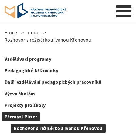
S
Home
node
k
B
Rozhovor s režisérkou Ivanou Křenovou
i
p
r
t
Vzdělávací programy
e
o
S
m
Pedagogické křižovatky
a
i
a
Další vzdělávání pedagogických pracovníků
d
i
d
n
Výzva školám
c
e
n
r
Projekty pro školy
a
n
v
u
Přemysl Pitter
a
i
m
Rozhovor s režisérkou Ivanou Křenovou
g
v