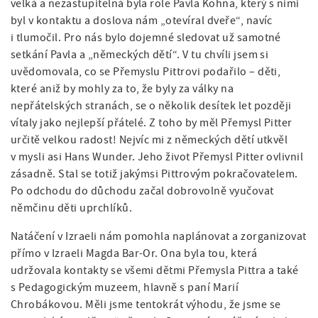
velká a nezastupitelná byla role Pavla Kohna, který s nimi
byl v kontaktu a doslova nám „otevíral dveře“, navíc
i tlumočil. Pro nás bylo dojemné sledovat už samotné
setkání Pavla a „německých dětí“. V tu chvíli jsem si
uvědomovala, co se Přemyslu Pittrovi podařilo – děti,
které aniž by mohly za to, že byly za války na
nepřátelských stranách, se o několik desítek let později
vítaly jako nejlepší přátelé. Z toho by měl Přemysl Pitter
určitě velkou radost! Nejvíc mi z německých dětí utkvěl
v mysli asi Hans Wunder. Jeho život Přemysl Pitter ovlivnil
zásadně. Stal se totiž jakýmsi Pittrovým pokračovatelem.
Po odchodu do důchodu začal dobrovolně vyučovat
němčinu děti uprchlíků.
Natáčení v Izraeli nám pomohla naplánovat a zorganizovat
přímo v Izraeli Magda Bar-Or. Ona byla tou, která
udržovala kontakty se všemi dětmi Přemysla Pittra a také
s Pedagogickým muzeem, hlavně s paní Marií
Chrobákovou. Měli jsme tentokrát výhodu, že jsme se