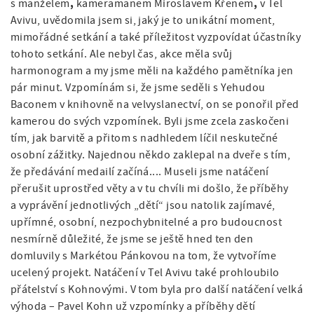
,
,
s manželem
kameramanem Miroslavem Křenem
v Tel
Avivu, uvědomila jsem si, jaký je to unikátní moment,
mimořádné setkání a také příležitost vyzpovídat účastníky
tohoto setkání. Ale nebyl čas, akce měla svůj
harmonogram a my jsme měli na každého pamětníka jen
pár minut. Vzpomínám si, že jsme seděli s Yehudou
Baconem v knihovně na velvyslanectví, on se ponořil před
kamerou do svých vzpomínek. Byli jsme zcela zaskočeni
tím, jak barvitě a přitom s nadhledem líčil neskutečné
osobní zážitky. Najednou někdo zaklepal na dveře s tím,
že předávání medailí začíná.... Museli jsme natáčení
přerušit uprostřed věty a v tu chvíli mi došlo, že příběhy
a vyprávění jednotlivých „dětí“ jsou natolik zajímavé,
upřímné, osobní, nezpochybnitelné a pro budoucnost
nesmírně důležité, že jsme se ještě hned ten den
domluvily s Markétou Pánkovou na tom, že vytvoříme
ucelený projekt. Natáčení v Tel Avivu také prohloubilo
přátelství s Kohnovými. V tom byla pro další natáčení velká
výhoda – Pavel Kohn už vzpomínky a příběhy dětí