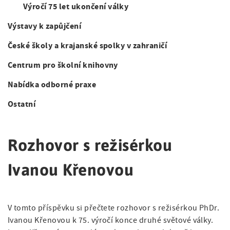
a
b
Výročí 75 let ukončení války
i
t
i
g
Výstavy k zapůjčení
o
a
České školy a krajanské spolky v zahraničí
n
t
Centrum pro školní knihovny
i
Nabídka odborné praxe
o
Ostatní
n
Rozhovor s režisérkou
Ivanou Křenovou
V tomto příspěvku si přečtete rozhovor s režisérkou PhDr.
Ivanou Křenovou k 75. výročí konce druhé světové války.