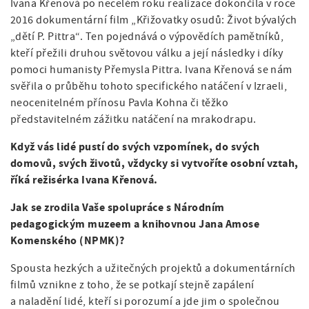
Ivana Křenová po necelém roku realizace dokončila v roce
2016 dokumentární film „Křižovatky osudů: Život bývalých
„dětí P. Pittra“. Ten pojednává o výpovědích pamětníků,
kteří přežili druhou světovou válku a její následky i díky
pomoci humanisty Přemysla Pittra. Ivana Křenová se nám
svěřila o průběhu tohoto specifického natáčení v Izraeli,
neocenitelném přínosu Pavla Kohna či těžko
představitelném zážitku natáčení na mrakodrapu.
Když vás lidé pustí do svých vzpomínek, do svých
domovů, svých životů, vždycky si vytvoříte osobní vztah,
říká režisérka Ivana Křenová.
Jak se zrodila Vaše spolupráce s Národním
pedagogickým muzeem a knihovnou Jana Amose
Komenského (NPMK)?
Spousta hezkých a užitečných projektů a dokumentárních
filmů vznikne z toho, že se potkají stejně zapálení
a naladění lidé, kteří si porozumí a jde jim o společnou