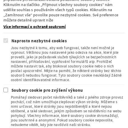
Kliknutím na tlačítko „Přijmout všechny soubory cookies“ nám
udělíte souhlas s používáním všech typů cookies. Kliknutím na
Stálá expozice pod
„Zamítnout vše“ povolíte pouze nezbytné cookies. Své preference
záštitou České
můžete detailně upravit níže
komise pro UNESCO
Více informací o ochraně soukromí
Naprosto nezbytné cookies
Jsou nezbytné k tomu, aby web fungoval, takže není možné je
vypnout. Většinou jsou nastavené jako odezva na akce, které jste
provedli, jako je požadavek služeb týkajících se bezpečnostních
Člen Asociace
nastavení, přihlašování, vyplňování formulářů atp. Prohlížeč
muzeí a galerií
můžete nastavit tak, aby blokoval soubory cookie nebo o nich
České
posílal upozornění. Mějte na paměti, že některé stránky bez těchto
republiky
souborů nebudou fungovat. Tyto soubory cookie neukládají žádně
osobní identifikovatelné informace.
Soubory cookie pro zvýšení výkonu
Pomáhají sledovat počet návštěvníků a také z jakého zdroje provoz
pochází, což nám umožňuje zlepšovat výkon stránky. Můžeme s
nimi určovat, které stránky jsou nejoblíbenější a které nejsou
oblíbené, a také sledovat, jakým způsobem se návštěvníci na webu
Člen Mezinárodního
pohybují. Všechny informace, které soubory cookie shromažďují,
sdružení pro dětskou
jsou souhrnné a anonymní. Pokud soubory cookie nepovolíte,
knihu
nebudeme vědět, kdy jste navštívili naši stránku.