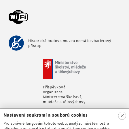
m
e
n
u
Historická budova muzea nemá bezbariérový
přístup
Příspěvková
organizace
Ministerstva školství,
mládeže a tělovýchovy
Clo
Nastavení soukromí a souborů cookies
se
Pro správné fungování tohoto webu, analýzu návštěvnosti a
případnou personalizaci obsahu používáme soubory cookies.