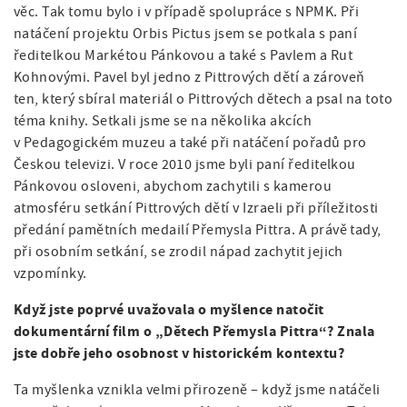
věc. Tak tomu bylo i v případě spolupráce s NPMK. Při
natáčení projektu Orbis Pictus jsem se potkala s paní
ředitelkou Markétou Pánkovou a také s Pavlem a Rut
Kohnovými. Pavel byl jedno z Pittrových dětí a zároveň
ten, který sbíral materiál o Pittrových dětech a psal na toto
téma knihy. Setkali jsme se na několika akcích
v Pedagogickém muzeu a také při natáčení pořadů pro
Českou televizi. V roce 2010 jsme byli paní ředitelkou
Pánkovou osloveni, abychom zachytili s kamerou
atmosféru setkání Pittrových dětí v Izraeli při příležitosti
předání pamětních medailí Přemysla Pittra. A právě tady,
při osobním setkání, se zrodil nápad zachytit jejich
vzpomínky.
Když jste poprvé uvažovala o myšlence natočit
dokumentární film o „Dětech Přemysla Pittra“? Znala
jste dobře jeho osobnost v historickém kontextu?
Ta myšlenka vznikla velmi přirozeně – když jsme natáčeli