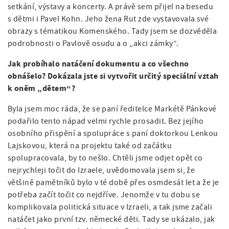
setkání, výstavy a koncerty. A právě sem přijel na besedu
s dětmi i Pavel Kohn. Jeho žena Rut zde vystavovala své
obrazy s tématikou Komenského. Tady jsem se dozvěděla
podrobnosti o Pavlově osudu a o „akci zámky“.
Jak probíhalo natáčení dokumentu a co všechno
obnášelo? Dokázala jste si vytvořit určitý speciální vztah
k oněm „dětem“?
Byla jsem moc ráda, že se paní ředitelce Markétě Pánkové
podařilo tento nápad velmi rychle prosadit. Bez jejího
osobního přispění a spolupráce s paní doktorkou Lenkou
Lajskovou, která na projektu také od začátku
spolupracovala, by to nešlo. Chtěli jsme odjet opět co
nejrychleji točit do Izraele, uvědomovala jsem si, že
většině pamětníků bylo v té době přes osmdesát let a že je
potřeba začít točit co nejdříve. Jenomže v tu dobu se
komplikovala politická situace v Izraeli, a tak jsme začali
natáčet jako první tzv. německé děti. Tady se ukázalo, jak