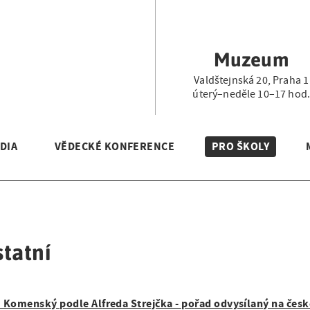
Muzeum
Valdštejnská 20, Praha 1
úterý–neděle 10–17 hod
DIA
VĚDECKÉ KONFERENCE
PRO ŠKOLY
tatní
. Komenský podle Alfreda Strejčka - pořad odvysílaný na česk