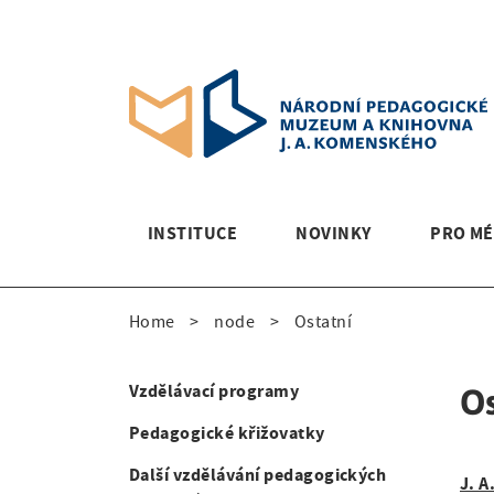
S
k
i
p
t
o
m
a
i
M
INSTITUCE
NOVINKY
PRO MÉ
n
a
n
a
i
Home
node
Ostatní
v
B
n
i
g
r
n
Vzdělávací programy
Os
S
a
e
a
Pedagogické křižovatky
t
i
i
a
v
Další vzdělávání pedagogických
J. A
d
o