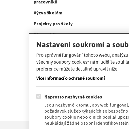
pracovníků
d
i
n
e
Výzva školám
c
g
n
r
Projekty pro školy
a
a
u
t
Přemysl Pitter
v
Nastavení soukromí a soub
m
i
Výstavy k zapůjčení
i
b
o
Pro správné fungování tohoto webu, analýzu 
České školy a krajanské spolky v
g
všechny soubory cookies“ nám udělíte souhla
zahraničí
n
preference můžete detailně upravit níže
a
Centrum pro školní knihovny
Více informací o ochraně soukromí
t
Nabídka odborné praxe
i
Ostatní
Naprosto nezbytné cookies
o
Jsou nezbytné k tomu, aby web fungoval, 
požadavek služeb týkajících se bezpečnos
n
soubory cookie nebo o nich posílal upoz
neukládají žádně osobní identifikovatel