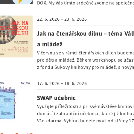
DOX. My Vás tímto srdečně zveme na spole
22. 6. 2026 – 23. 6. 2026
Jak na čtenářskou dílnu – téma Válk
a mládež
V červnu se v rámci čtenářských dílen budeme
pro děti a mládež. Během workshopu se účast
z fondu Sukovy knihovny pro mládež, s nový
17. 6. 2026 – 18. 6. 2026
SWAP učebnic
Využijte příležitosti a při své návštěvě kniho
domácí i zahraniční učebnice, které již knih
Vše zdarma. Vybírat budete moci od středy 