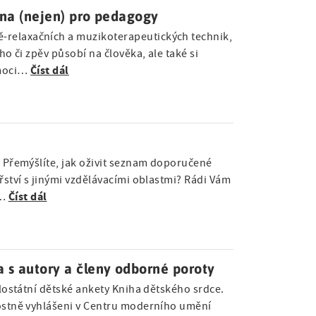
ena (nejen) pro pedagogy
-relaxačních a muzikoterapeutických technik,
ho či zpěv působí na člověka, ale také si
Číst dál
 moci…
 Přemýšlíte, jak oživit seznam doporučené
ářství s jinými vzdělávacími oblastmi? Rádi Vám
Číst dál
d…
 s autory a členy odborné poroty
celostátní dětské ankety Kniha dětského srdce.
nostně vyhlášeni v Centru moderního umění