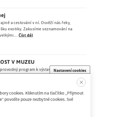
hej
ině a cestování v ní. Osvěží nás řeky,
 trošku exotiky. Zakusíme seznamování na
Číst dál
i velkými…
ROST V MUZEU
oprovodný program k výstavě Dětství pod
Nastavení cookies
cí mnoha vychovatelům, učitelům i rodičům
Clos
Číst dál
ak její…
e
ory cookies. Kliknutím na tlačítko „Přijmout
e“ povolíte pouze nezbytné cookies. Své
novaný komiksovým Rychlým šípům. V pondělí