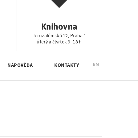
Knihovna
Jeruzalémská 12, Praha 1
.
úterý a čtvrtek 9–18 h
EN
NÁPOVĚDA
KONTAKTY