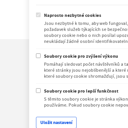
Naprosto nezbytné cookies
Jsou nezbytné k tomu, aby web fungoval, 
požadavek služeb týkajících se bezpečnos
soubory cookie nebo o nich posílal upoz
neukládají žádně osobní identifikovatel
F
Novinky
Soubory cookie pro zvýšení výkonu
o
Kontakty
Pomáhají sledovat počet návštěvníků a t
o
O instituci
které stránky jsou nejoblíbenější a kter
t
Cookies
Historická 
které soubory cookie shromažďují, jsou 
e
nemá bezbar
Vyhledávání
r
přístup
m
Soubory cookie pro lepší funkčnost
e
S těmito soubory cookie je stránka výkon
n
u
používáme. Pokud soubory cookie nepovol
Uložit nastavení