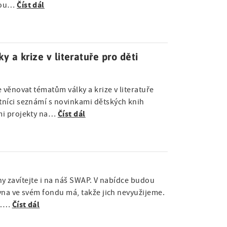
Číst dál
čnou…
y a krize v literatuře pro děti
 věnovat tématům války a krize v literatuře
níci seznámí s novinkami dětských knih
Číst dál
mi projekty na…
vny zavítejte i na náš SWAP. V nabídce budou
ovna ve svém fondu má, takže jich nevyužijeme.
Číst dál
17.…