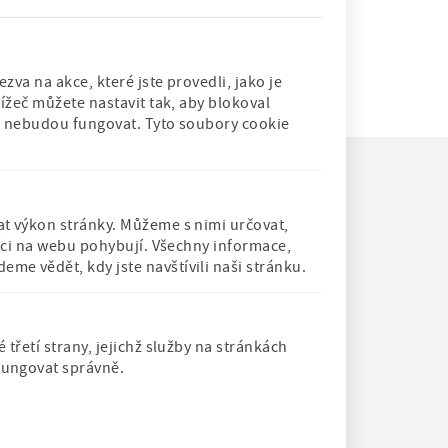
avštívit pedagogickou knihovnu, kde budou
Číst dál
ty. Akce je…
va na akce, které jste provedli, jako je
ížeč můžete nastavit tak, aby blokoval
rů nebudou fungovat. Tyto soubory cookie
t výkon stránky. Můžeme s nimi určovat,
níci na webu pohybují. Všechny informace,
d
Člen Asociace
Člen Mezinárodního
e vědět, kdy jste navštívili naši stránku.
muzeí a galerií
sdružení pro
CO
České
dětskou knihu
republiky
řetí strany, jejichž služby na stránkách
fungovat správně.