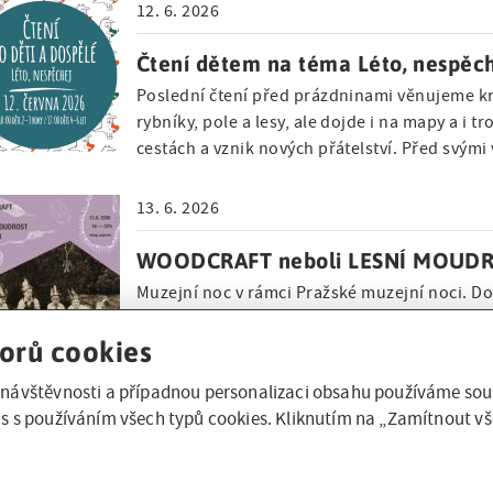
12. 6. 2026
Čtení dětem na téma Léto, nespěc
Poslední čtení před prázdninami věnujeme kraj
rybníky, pole a lesy, ale dojde i na mapy a i
cestách a vznik nových přátelství. Před svým
13. 6. 2026
WOODCRAFT neboli LESNÍ MOUD
Muzejní noc v rámci Pražské muzejní noci. D
hákovým křížem Lesní moudrost byla inspira
v době od svého vzniku až do současnosti. J
orů cookies
návštěvnosti a případnou personalizaci obsahu používáme soub
1. 6. 2026
s s používáním všech typů cookies. Kliknutím na „Zamítnout vš
Den s Rychlými šípy
Na Den dětí pořádáme odpolední program vě