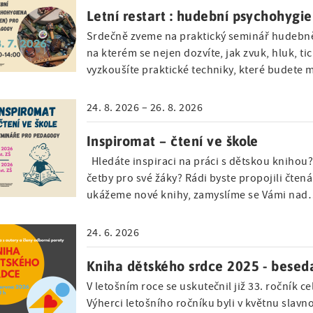
Letní restart : hudební psychohygi
Srdečně zveme na praktický seminář hudebně
na kterém se nejen dozvíte, jak zvuk, hluk, tic
vyzkoušíte praktické techniky, které budete
24. 8. 2026 – 26. 8. 2026
Inspiromat – čtení ve škole
Hledáte inspiraci na práci s dětskou knihou?
četby pro své žáky? Rádi byste propojili čten
ukážeme nové knihy, zamyslíme se Vámi na
24. 6. 2026
Kniha dětského srdce 2025 - beseda
V letošním roce se uskutečnil již 33. ročník 
Výherci letošního ročníku byli v květnu slav