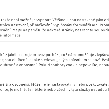
1. 6. 2026 od 14:00 do 17:00 hodin můžete n
připraveny na dvoře knihovny zábavné aktivi
takže není možné je vypnout. Většinou jsou nastavené jako odez
tních nastavení, přihlašování, vyplňování formulářů atp. Prohl
ornění. Mějte na paměti, že některé stránky bez těchto soubo
né informace.
aké z jakého zdroje provoz pochází, což nám umožňuje zlepšova
é nejsou oblíbené, a také sledovat, jakým způsobem se návštěv
Příspěvková
Stálá expozice po
budova muzea
souhrnné a anonymní. Pokud soubory cookie nepovolíte, nebudem
organizace
záštitou České
iérový
Ministerstva školství,
komise pro UNES
mládeže a tělovýchovy
nější a osobnější. Můžeme je nastavovat my nebo poskytovatelé t
íte, je možné, že některé nebo všechny tyto služby nebudou 
Kudy z nudy - tipy na výlet